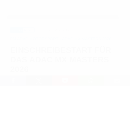
PRESS
NEWS
30.12.2025 / 12:44
PM ADAC MOTORSPORT - ADAC MX MASTERS 2026
EINSCHREIBESTART FÜR
DAS ADAC MX MASTERS
2026
Lesedauer: 2 min
Die Nennung für die 22. Saison des ADAC MX Masters
ist ab sofort für Fahrer möglich. Von April bis