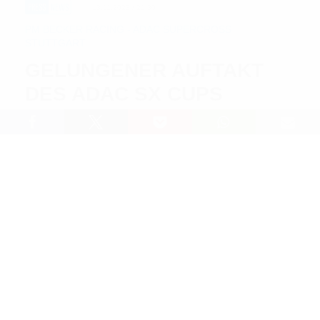
PRESS
NEWS
13.11.2023 / 21:30
PM BECKER RACING - ADAC SUPERCROSS
STUTTGART
GELUNGENER AUFTAKT
DES ADAC SX CUPS
Lesedauer: 3 min
In Stuttgart in der Hanns Martin Schleyer Halle
startete der ADAC SX Cup in die Saison 2023/24. Mit
insgesamt fünf Fahrern trat das Becker Racing Team
in der baden-württembergischen Landeshauptstadt
an. Dies waren in der SX2 Nico Koch und Roel van
Ham. In der Königsklasse, der SX1 vertraten Václav
Kovář, bei seiner Supercross Premiere, Mathias Tang