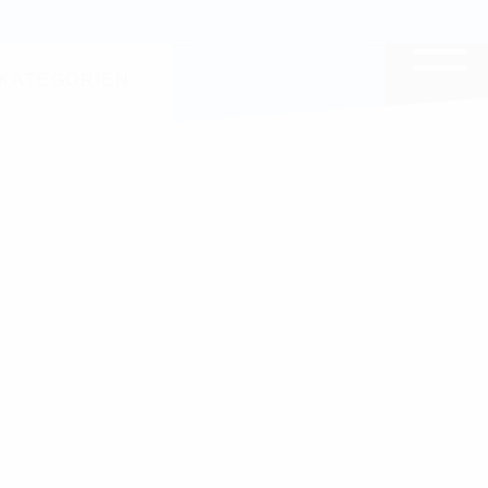
EITE DURCHSUCHEN
JETZT ABONNIEREN
12 Ausgaben für nur 70€
KATEGORIEN
+Prämie aussuchen