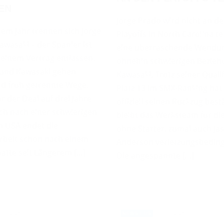
EN
Jorge Prado wird nicht an d
em Jahr trennen sich Jorge
Playoffs in North Carolina t
wasaki – der Spanier ist
eine überraschende Wendun
 seinem Vertrag entlassen.
ohnehin schwierigen Bezieh
 und Kawasaki gehen
Kawasaki. Trotz seiner Qualif
d früh getrennte Wege.
Platz 13 im SMX-Ranking ha
ar der Deal auf drei Jahre
offiziell seinen Rückzug best
ch nach einer schwierigen
bleibt das Werksteam für die
n USA endet die
ohne Starter, zumal auch Ja
beit schon nach einem
Anderson verletzungsbedingt
hatte seit Längerem […]
Die angespannte […]
7.07.2025
01.07.2025
NEWS / US