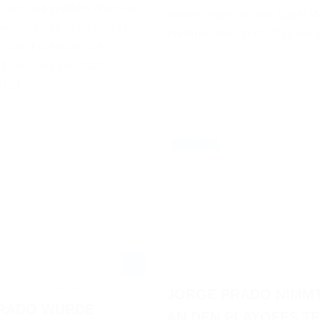
 Denn die großen Wechsel
Racing Team für die SuperM
xton, Jorge Prado und Eli
Weltmeisterschaft 2026 vorge
 das Potenzial, die
Storylines von 2025
 […]
0.10.2025
04.09.2025
NEWS / US
VERLÄSST KAWASAKI
JORGE PRADO NIMMT
RADO WURDE
AN DEN PLAYOFFS TE