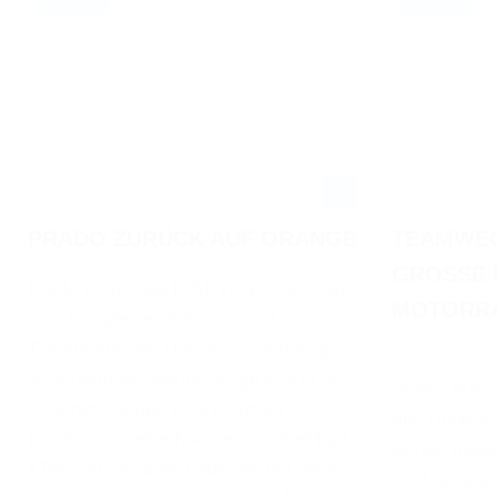
21.11.2025
1
NEWS / US
NEWS / US
PRADO ZURÜCK AUF ORANGE
TEAMWEC
GROSSE F
Prado zurück bei KTM: Voller Fokus auf
OTORRAD
eine komplette SX-Saison und
Titelambitionen Outdoors. Sein Vlog
Die Diskussio
zeigt neue Motivation. Jorge Prado zeigt
selbst: Mach
in seinem neuen Vlog erstmals
den Untersch
Einblicke in seine Rückkehr zu Red Bull
Genau diese
KTM und bestätigt dabei seinen neuen
2026 so spa