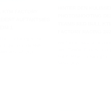
RACING
026 IN ANAHEIM -
EN
HINTER DEN KULISSE
L KTM FACTORY
PHOTOSHOOTING DE
FEIERT AUFTAKTSIEG
TEAMS RED BULL KT
EIM 1
FACTORY RACING 20
 Factory Racing ist mit
Werft einen Blick hinter die 
n Ergebnis in die AMA
des offiziellen Photoshooti
Meisterschaft 2026
Bull KTM Factory Racing für 
Saison 2026.