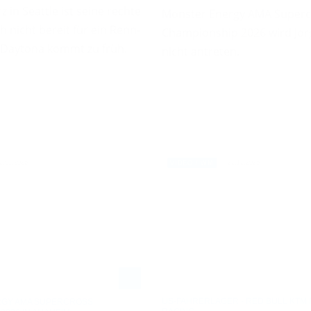
z in Seattle ist seine rechte
Monster Energy AMA Superc
h nicht bereit für ein Renn-
Championship 2026 wird Jor
Daytona kommt zu früh.
nicht antreten.
2.01.2026
22.12.2025
VIDEO / WM
US-FAHRERLAGER - RED BULL KTM
GY AMA SUPERCROSS