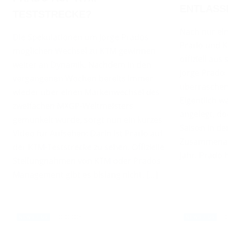
ENTLASS
TESTSTRECKE?
Nach nur ein
Die Spekulationen um Jorge Prados
Prado und Ka
möglichen Wechsel zu KTM gewinnen
offiziell aus
weiter an Dynamik. Nachdem in den
Jorge Prado
vergangenen Wochen bereits immer
überraschen
wieder über einen Markenwechsel des
Eigentlich w
zweifachen MXGP-Weltmeisters
angelegt, do
gemunkelt wurde, sorgt nun ein kurzes
Saison in de
Video für Aufsehen: Darin ist Prado auf
Zusammenar
der KTM-Teststrecke zu sehen. Offizielle
Jahr. Prado 
Stellungnahmen von KTM oder Prados
Management gibt es bislang nicht. […]
02.09.2025
2
NEWS / US
NEWS / US