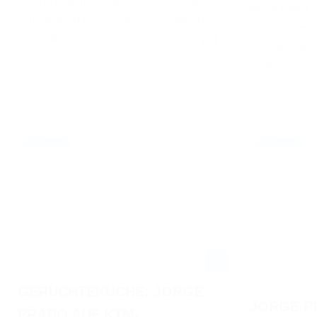
US-Vertrag für 2026 und 2027. Die
keine mehr.
Aufnahmen enthalten auch Szenen
von Chase Se
vom Media-Intro des Teams – und […]
Tomac haben
chaotischen 
rückblickend
12.10.2025
1
NEWS / US
NEWS / US
JORGE PRADO 
GERÜCHTEKÜCHE: JORGE
JORGE P
PRADO AUF KTM-