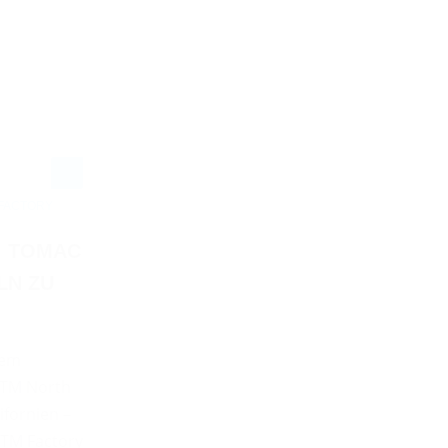
 FACTORY
: TOMAC
LN ZU
dem
 KTM North
ifornien –
KTM Factory