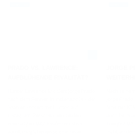
13.03.2026
2
NEWS / US
NEWS / US
PRADO VS. LAWRENCE:
JORGE P
AUFBLÜHENDE RIVALITÄT?
WEITERH
Hunter Lawrence kritisiert Jorge Prado
Nach seinem 
nach dem Rennen in Indianapolis – der
Jorge Prado 
Spanier kontert mit Humor auf
fehlt der KT
Instagram. Zwischen den beiden
auch beim a
ehemaligen MX2-Rivalen entsteht
Energy AMA 
damit möglicherweise eine neue
nicht an den