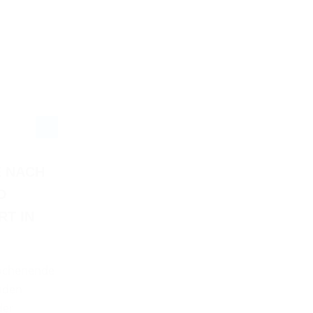
 NACH
O
RT IN
ochenende
enden
der