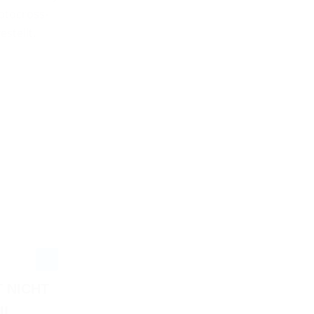
otocross-
stellt.
 NICHT
IL