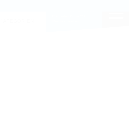
EITE DURCHSUCHEN
JETZT ABONNIEREN
12 Ausgaben für nur 70€
KATEGORIEN
+Prämie aussuchen