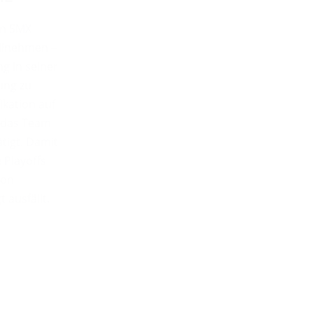
en SMX
eilnehmen –
g in seiner
ung zu
ikation auf
t das Team
ätigt. Damit
 Playoffs
son
 ausfällt.