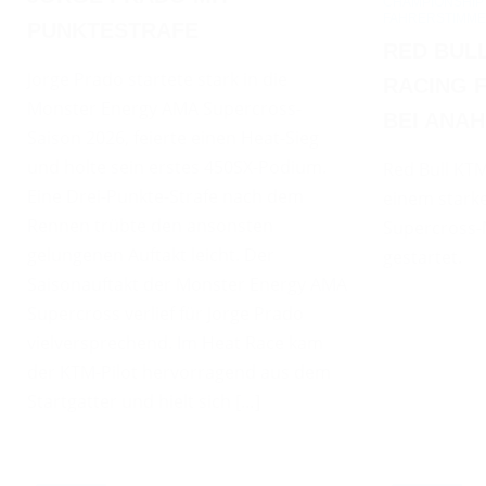
CHAMPIONSHIP 2
FAHRERSTIMM
PUNKTESTRAFE
RED BUL
Jorge Prado startete stark in die
RACING 
Monster Energy AMA Supercross-
BEI ANAH
Saison 2026, feierte einen Heat-Sieg
und holte sein erstes 450SX-Podium.
Red Bull KTM
Eine Drei-Punkte-Strafe nach dem
einem starke
Rennen trübte den ansonsten
Supercross-
gelungenen Auftakt leicht. Der
gestartet.
Saisonauftakt der Monster Energy AMA
Supercross verlief für Jorge Prado
vielversprechend. Im Heat Race kam
der KTM-Pilot hervorragend aus dem
Startgatter und hielt sich […]