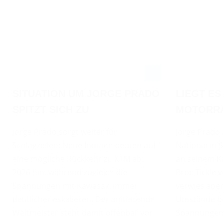
LIEGT ES
SITUATION UM JORGE PRADO
MOTORRA
SPITZT SICH ZU
Jorge Prado
Jorge Prado sorgt weiter für
National in 
Schlagzeilen: Neue Indizien deuten auf
an seinem Ka
eine mögliche Rückkehr zu KTM ab
Broc Tickle 
2026 hin, während zugleich die
verwies abe
Spannungen mit Kawasaki immer
Umstände be
deutlicher eskalieren. Der amtierende
Spannungen 
Weltmeister steht damit offenbar vor