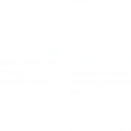
3.11.2025
04.11.2025
NEWS / US
US-FAHRERLAGER - RED BULL KTM
HSEL, DRAMA UND
RACING
RAGEN: M
NUN AUCH OFFIZIELL
 ODER FAHRER?
UND PRADO WECHSE
KTM
n ist so alt wie der Sport
t im Motocross der Fahrer
Heute wurde im RD Field – 
ied – oder das Bike?
offiziellen Testgelände von
 Frage könnte die Saison
America, Inc. in Murrieta, Kal
nnend machen wie lange
das neu formierte Red Bull 