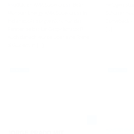
Rivalität im AMA Supercross. Beim
heftigen Stur
Monster Energy AMA Supercross in
Schulter noc
Indianapolis sorgte nicht nur das
Comeback – 
Rennen selbst für Gesprächsstoff.
[…]
Auch danach wurde über eine Szene
diskutiert, in […]
13.01.2026
1
NEWS / US
NEWS / US
MONSTER ENER
JORGE PRADO MIT