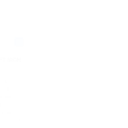
T SICH
thwick mit
es AMA-
h zwei
rfache
 großen
orrad und