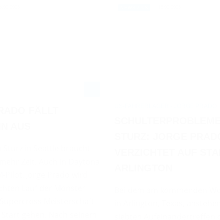
6.02.2026
18.02.2026
NEWS / US
US-FAHRERLAGER - JORGE PRADO
RADO FÄLLT
SCHULTERPROBLEME
IN AUS
STURZ: JORGE PRAD
Sturz in Seattle braucht
VERZICHTET AUF STA
mehr Zeit. Auch in Daytona
ARLINGTON
M-Pilot. Jorge Prado wird
chten Lauf der Monster
Bei dem am kommenden W
Supercross Meisterschaft
in Arlington, Texas, ansteh
 Start gehen. Nach seinem
siebten Aufeinandertreffen 