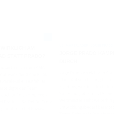
US- FAHRERLAGER - JORGE PRADO
 WIRKLICH AM
JORGE PRADO KÄMPF
D STATT PRADO?
DURCH
 äußerte nach dem AMA
Jorge Prado erreichte in Sou
Southwick deutliche Kritik
Platz fünf sein bislang best
wasaki-Bike. Testfahrer
Ergebnis, wurde jedoch durc
verteidigte das Team,
Stürze ausgebremst. Der vie
r auch auf die komplexen
Weltmeister sieht weiterhin
i Prados USA-Debüt. Trotz
Entwicklungsbedarf bei Mot
glaubt man bei Kawasaki