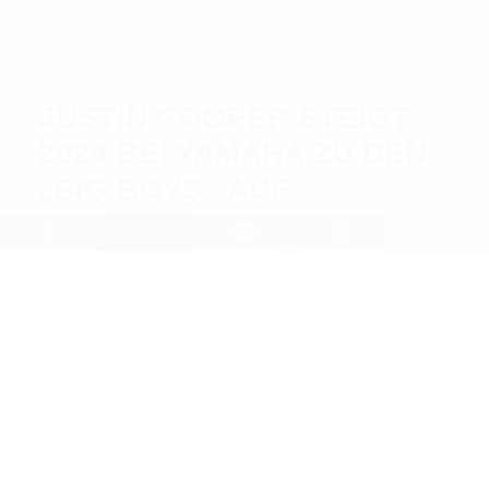
US
NEWS
31.08.2023 / 23:41
US-FAHRERLAGER - JUSTIN COOPER
JUSTIN COOPER STEIGT
2024 BEI YAMAHA ZU DEN
„BIG BOYS“ AUF
Lesedauer: 3 min
Wie das Team Monster Energy Yamaha Star Racing
heute offiziell mitteilte, wird Justin Cooper auch die
SuperMotocross-Weltmeisterschaft 2024 für die
„Blauen“ bestreiten und dafür in die Klasse 450ccm
aufsteigen.