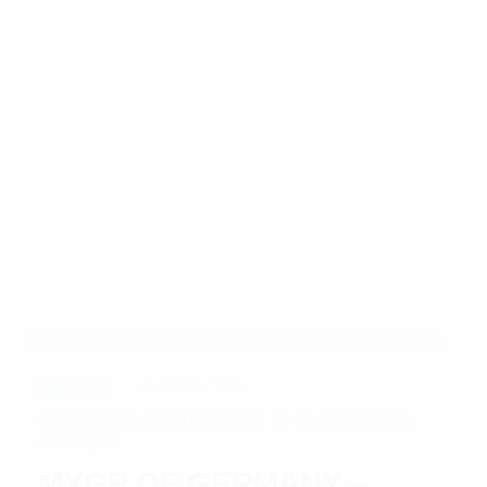
02.06.2024 / 18:24
WM
NEWS
FIM MOTOCROSS-WELTMEISTERSCHAFT 2024 IN TEUTSCHENTHAL -
CROSS FLASH
MXGP OF GERMANY –