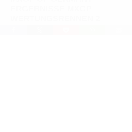
ERGEBNISSE MXGP
WERTUNGSRENNEN 2
Lesedauer: 3 min
Mit einem Start-Ziel-Sieg gewinnt Titelverteidiger
Jorge Prado
den zweiten im Rahmen des MXGP of
Germany absolvierten Wertungslauf der Klasse MXGP.
Dabei setzte sich der GASGAS-Werksfahrer aus
Spanien am Ende mit über drei Sekunden Vorsprung
gegen den mit dem Red Plate des
Meisterschaftsführenden gestarteten Slowenen
Tim
Gajser
(Honda) durch, der als Dritter aus der
Startrunde zurückkehrte und nachfolgend mehr als