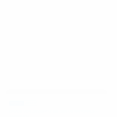
STORIES
PEOPLE
23.05.2013 / 16:07
DAVIDE VON ZITZEWITZ BEI DEN US NATIONALS -
TAGEBUCH