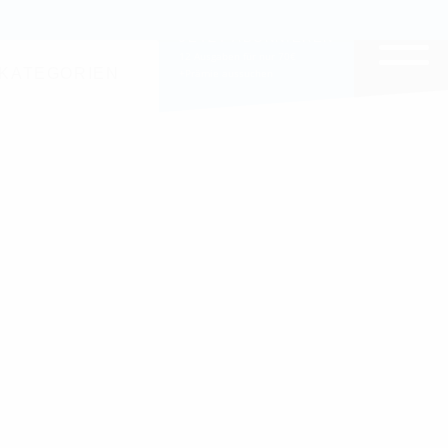
EITE DURCHSUCHEN
JETZT ABONNIEREN
12 Ausgaben für nur 70€
KATEGORIEN
+Prämie aussuchen