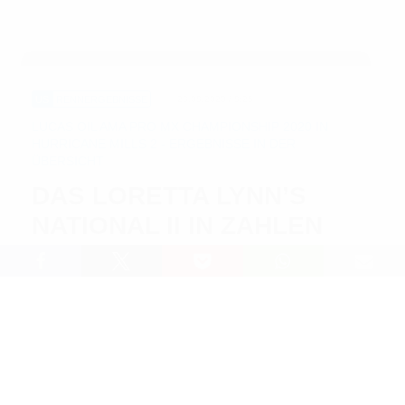
US
RENNERGEBNISSE
23.08.2020 / 8:25
LUCAS OIL AMA PRO MX CHAMPIONSHIP 2020 IN
HURRICANE MILLS 2 - ERGEBNISSE IN DER
ÜBERSICHT
DAS LORETTA LYNN’S
NATIONAL II IN ZAHLEN
Lesedauer: 6 min
Die etwas mehr als eine Autostunde westlich von
Nashville, Tennessee, in
Hurricane Mills
gelegene
Rennstrecke auf der Pferderanch von Country-
Legende Loretta Lynn war auch der Schauplatz für
das am vierten Augustwochenende bei zum Teil