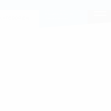
EITE DURCHSUCHEN
JETZT ABONNIEREN
12 Ausgaben für nur 70€
KATEGORIEN
+Prämie aussuchen