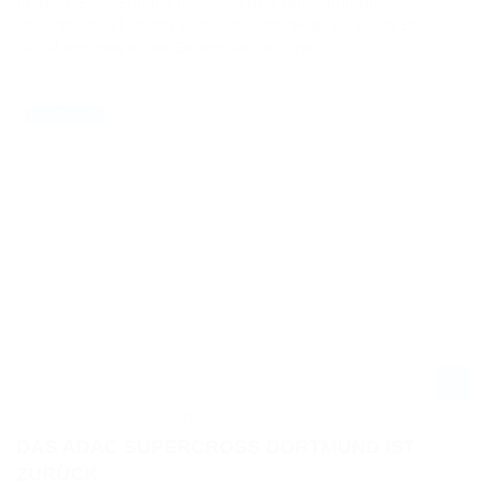
in der Westfalenhalle in 49.324 und war damit über
anderthalb Sekunden schneller unterwegs als Franz Bähr, der
sich Rang zwei in der Zeitentabelle sicherte.
12.01.2023
NEWS / NAT.
ADAC SUPERCROSS DORTMUND 2023 - VORSCHAU
DAS ADAC SUPERCROSS DORTMUND IST
ZURÜCK