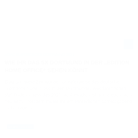
ADAC SUPERCROSS DORTMUND 2021
WIE IHR DAS SX DORTMUND IN DER „EDITION
HOME OFFICE“ SEHEN KÖNNT
Etwa um diese Zeit würde normalerweise das deutsche
Traditions-Supercross in den Dortmunder Westfalenhallen
stattfinden – dass das 2021 nicht möglich ist, sollte euch nicht
neu sein. Trotzdem müsst ihr am winterlichen Samstagabend
nicht trauern.
16.12.2020
NEWS / PRESS