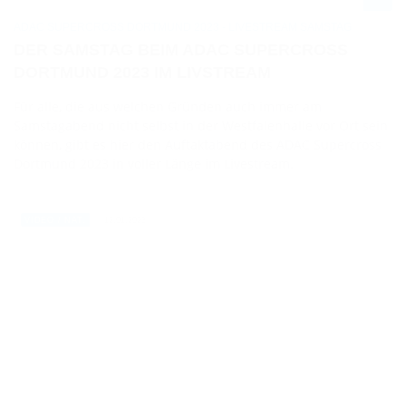
ADAC SUPERCROSS DORTMUND 2023 - LIVESTREAM SAMSTAG
DER SAMSTAG BEIM ADAC SUPERCROSS
DORTMUND 2023 IM LIVSTREAM
Für alle, die aus welchen Gründen auch immer am
Samstagabend nicht selbst in der Westfalenhalle vor Ort sein
können, gibt es hier den Auftaktabend des ADAC Supercross
Dortmund 2023 in voller Länge im Livestream.
12.01.2023
VIDEO / NAT.