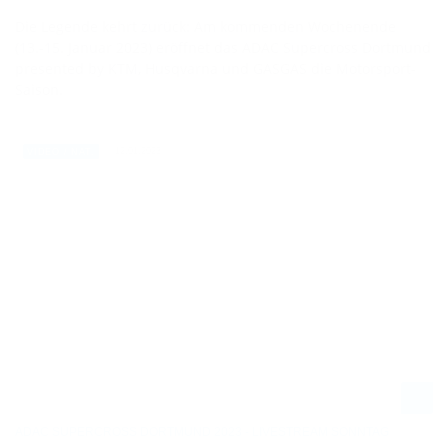
Die Legende kehrt zurück: Am kommenden Wochenende
(13.-15. Januar 2023) eröffnet das ADAC Supercross Dortmund
presented by KTM, Husqvarna und GASGAS die Motorsport-
Saison.
12.01.2023
VIDEO / NAT.
ADAC SUPERCROSS DORTMUND 2023 - LIVESTREAM SONNTAG