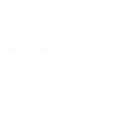
PM ADAC WESTFALEN E.V.
AN NIKOLAUS DIE LETZTEN PLÄTZE FÜR
SAMSTAG SICHERN!
Der Samstag beim ADAC Supercross Dortmund vom 13. bis
15. Januar 2023 ist nahezu ausverkauft. Nur noch vereinzelte
Restplätze sind verfügbar.
30.11.2022
NEWS / PRESS