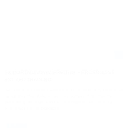
ADAC SUPERCROSS DORTMUND 2023 - CROSS FLASH
SX DORTMUND AM FREITAG – ERGEBNISSE
SX1 ZEITTRAINING
Den Kampf um die schnellste Rundenzeit bei dem am Freitag
im Rahmen des ADAC Supercross Dortmund absolvierten
Zeittraining der Klasse SX1 konnte Charles Lefrancois zu
seinen Gunsten entscheiden.
13.01.2023
NEWS / NAT.