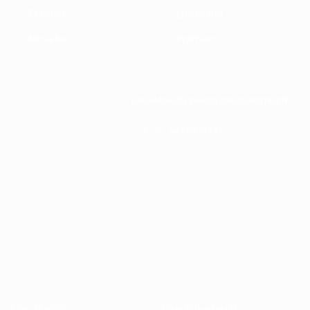
Testabo
Jahresabo
Miniabo
Prämien
DAS MAGAZIN IM ABO 20% GÜNSTIGER
JETZT ABBONIEREN
Cross Magazin
Triple Verlag GmbH