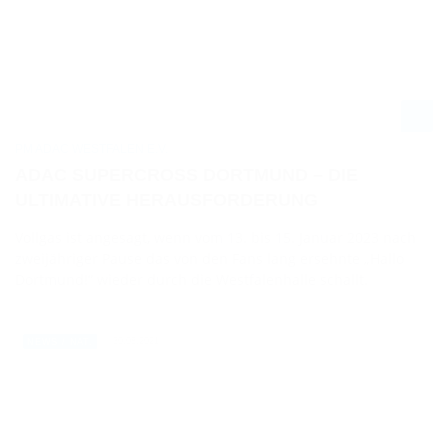
PM ADAC WESTFALEN E.V.
ADAC SUPERCROSS DORTMUND – DIE
ULTIMATIVE HERAUSFORDERUNG
Vollgas ist angesagt, wenn vom 13. bis 15. Januar 2023 nach
zweijähriger Pause das von den Fans lang ersehnte „Hallo
Dortmund!“ wieder durch die Westfalenhalle schallt.
30.08.2021
NEWS / NAT.