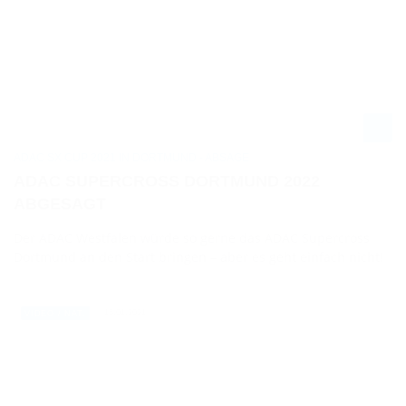
ADAC SX CUP 2021 IN DORTMUND - ABSAGE
ADAC SUPERCROSS DORTMUND 2022
ABGESAGT
Der ADAC Westfalen würde so gerne das ADAC Supercross
Dortmund an den Start bringen – aber es geht einfach nicht!
15.01.2021
VIDEO / NAT.