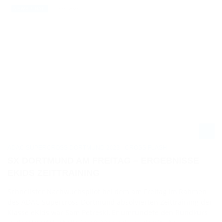
13.01.2023
NEWS / NAT.
ADAC SUPERCROSS DORTMUND 2023 - CROSS FLASH
SX DORTMUND AM FREITAG – ERGEBNISSE
EKIDS ZEITTRAINING
Schnellster Nachwuchspilot bei dem am Freitag im Rahmen
des ADAC Supercross Dortmund absolvierten Zeittraining der
Klasse eKids war Sam Petreski. Er umrundete den Rundkurs