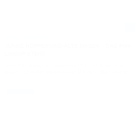
PM ADAC WESTFALEN E.V.
JUNGE HÜPFER UND ALTE HASEN – DAS FMX-
LINEUP STEHT
Sechs FMX-Superstars haben vom 13. bis 15. Januar eine
Mission: Sie wollen die Westfalenhalle zum Beben bringen.
05.12.2022
NEWS / PRESS