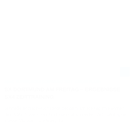
ADAC SUPERCROSS DORTMUND 2023 - CROSS FLASH
SX DORTMUND AM FREITAG – ERGEBNISSE
SX4 ZEITTRAINING
Schnellster Nachwuchspilot bei dem am Freitag im Rahmen
des ADAC Supercross Dortmund absolvierten Zeittraining der
Klasse SX4 war Luca Nierychlo.