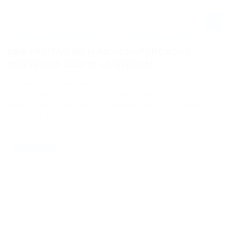
ADAC SUPERCROSS DORTMUND 2023 - LIVESTREAM FREITAG
DER FREITAG BEIM ADAC SUPERCROSS
DORTMUND 2023 IM LIVSTREAM
Für alle, die aus welchen Gründen auch immer am
Freitagabend nicht selbst in der Westfalenhalle vor Ort sein
können, gibt es hier den Auftaktabend des ADAC Supercross
Dortmund 2023 in voller Länge im Livestream.
22.12.2022
NEWS / PRESS