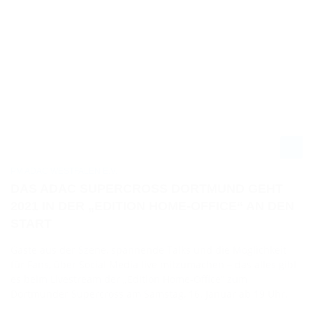
PM ADAC WESTFALEN E.V.
DAS ADAC SUPERCROSS DORTMUND GEHT
2021 IN DER „EDITION HOME-OFFICE“ AN DEN
START
Gäste aus der Szene, spannende Talks und die Möglichkeit
für Fans, über Social Media live mitzumachen – das alles gibt
es beim Livestream der „Edition Home-Office“ zum
Dortmunder Supercross am Samstag, 16. Januar ab 19 Uhr.