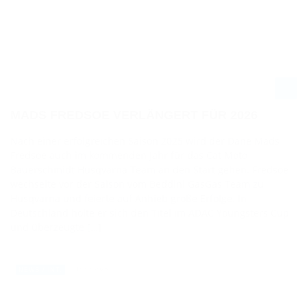
MADS FREDSOE VERLÄNGERT FÜR 2026
Nach einer erfolgreichen Saison 2025 wird der Däne Mads
Fredsoe auch im kommenden Jahr für das Cat Moto
Bauerschmidt Husqvarna Team an den Start gehen. Fredsoe
wechselte vor der Saison vom Beddini GasGas Team zu
Husqvarna und feierte auf Anhieb große Erfolge. In
Deutschland holte er sich den Titel im ADAC Youngsters Cup
und überzeugte […]
18.03.2025
NEWS / INT.