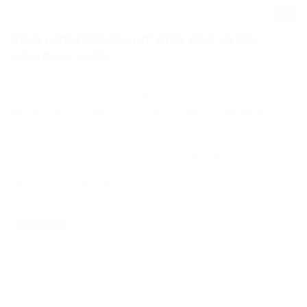
NICO GREUTMANN AUF DEM WEG IN DIE
KÖNIGSKLASSE
Nico Greutmann wagt den Sprung in die MXGP – Wechsel zu
Meuwissen Motorsports auf Honda erwartet. Nach einer
starken EMX250-Saison 2025 steht für den Schweizer Nico
Greutmann der nächste Karriereschritt bevor. Trotz eines
schwierigen Auftakts gelang ihm mit konstanten Leistungen
ein beeindruckender vierter Gesamtrang in der
Europameisterschaft. Aufgrund der Altersregelung in der
EMX250-Klasse darf der […]
13.10.2025
NEWS / INT.