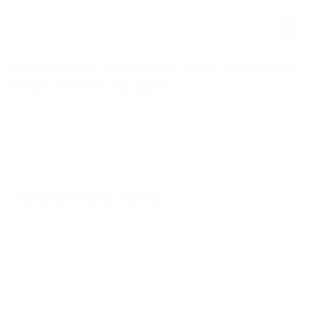
PM CAT MOTO BAUERSCHMIDT HUSQVARNA - WIN A BIKE!
GEWINNSPIEL: EINE NAGELNEUE HUSQVARNA
TC125 WARTET AUF DICH!
Die Motocross-Community kann sich auf ein besonderes
Highlight freuen: Ein exklusives Gewinnspiel, bei dem eine
nagelneue Husqvarna TC125, von Mororrad Bauerschmidt, als
Hauptpreis winkt.
27.10.2023
NEWS / INT.NEWS / NAT.NEWS / PRESS