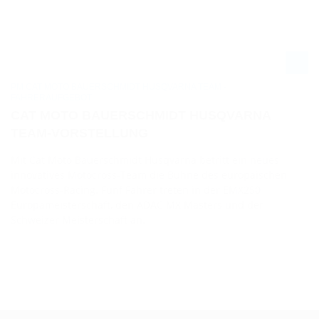
PM CAT MOTO BAUERSCHMIDT HUSQVARNA TEAM -
FAHRERAUFGEBOT
CAT MOTO BAUERSCHMIDT HUSQVARNA
TEAM-VORSTELLUNG
Mit Cat Moto Bauerschmidt Husqvarna betritt ein neues
innovatives Motocross-Team die Bühne des europäischen
Motocross-Racing. Fünf Fahrer treten in der EMX250
Europameisterschaft, den ADAC MX Masters und der
Schweizer Meisterschaft an.