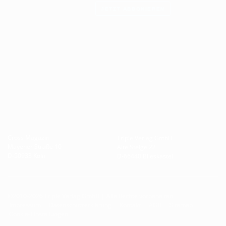
JETZT ABBONIEREN
Cross Magazin
Triple Verlag GmbH
Mayener Straße 10
Alte Steige 22
D-50933 Köln
D-66440 Blieskastel
©2010-2026 Triple Verlag GmbH | Alle Rechte vorbehalten
Impressum
Datenschutzerklärung
Kontakt
AGB
Sitemap
Cookie-Einstellungen