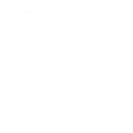
ADAC MX MASTERS 2024 IN TENSFELD - FAHRERSTIMMEN
DIE FAHRERSTIMMEN AUS TENSFELD
Tensfeld lud zur fünften Runder der diesjährigen ADAC MX
Masters Meisterschaft. Neben den Big Boys gingen auch die
Piloten des ADAC Youngster Cup und der EMX Women an den
Start. Bei den Big Boys tummelte sich der fünffache
Weltmeister Jeffrey Herlings als Gaststarter und zeigte dem
restlichen Feld, wie schnell man im Sand sein kann. […]
30.05.2024
NEWS / ALLGEMEIN