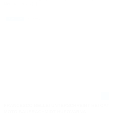
Motorrädern an […]
02.12.2025
NEWS / INT.
FRANCESCO BELLEI UNTERSCHREIBT BEI CAT
MOTO BAUERACHMIDT HUSQVARNA