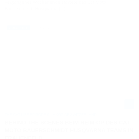
Vergangenes Wochenende startete das Cat Moto
Bauerschmidt Husqvarna […]
30.08.2024
VIDEO / INT.
THE CAT LIFE EPISODE 6 - MXGP OF SWITZERLAND
BEHIND THE SCENES BEIM HEIM-GP DES CAT
MOTO BAUERSCHMIDT HUSQVARNA TEAMS IN
FRAUENFELD