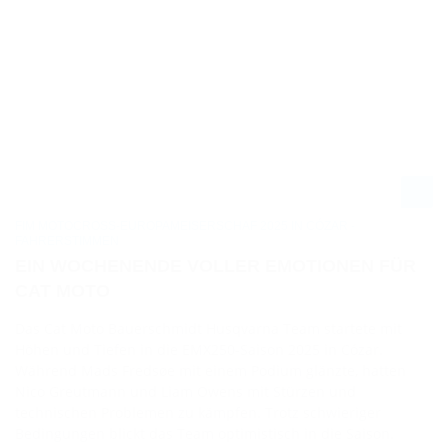
FIM MOTOCROSS-EUROPAMEISERSCHAF 2025 IN CÓZAR -
FAHRERSTIMMEN
EIN WOCHENENDE VOLLER EMOTIONEN FÜR
CAT MOTO
Das Cat Moto Bauerschmidt Husqvarna Team startete mit
Höhen und Tiefen in die EMX250-Saison 2025 in Cózar.
Während Mads Fredsøe mit einem Podium glänzte, hatten
Nico Greutmann und Liam Owens mit Stürzen und
technischen Problemen zu kämpfen. Trotz schwieriger
Bedingungen blickt das Team optimistisch in die Saison.