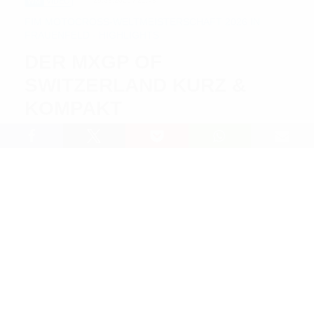
WM
VIDEO
29.03.2026 / 21:48
FIM MOTOCROSS-WELTMEISTERSCHAFT 2026 IN
FRAUENFELD - HIGHLIGHTS
DER MXGP OF
SWITZERLAND KURZ &
KOMPAKT
Lesedauer: 1 min
PRÄSENTIERT VON