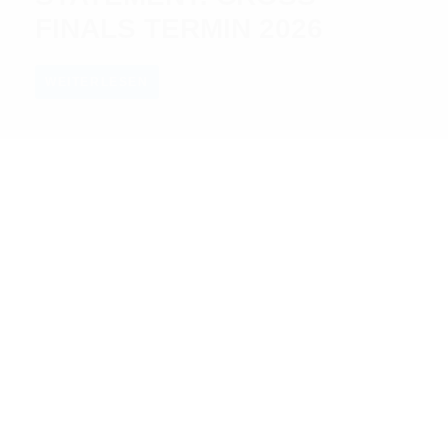
FINALS TERMIN 2026
WEITERLESEN
ALLE NEWS
Mit uns bist du immer auf dem neusten Stand rund um
Motocross und Supercross.
MIXED
TECHNIK-TIPPS
CROSS FINALS
PRESSE
STUFF
TECHNIK/BIKES
REGIONAL
NATIONAL
INTERNATIONAL
USA
WELTMEISTERSCHAFT
ALLGEMEIN