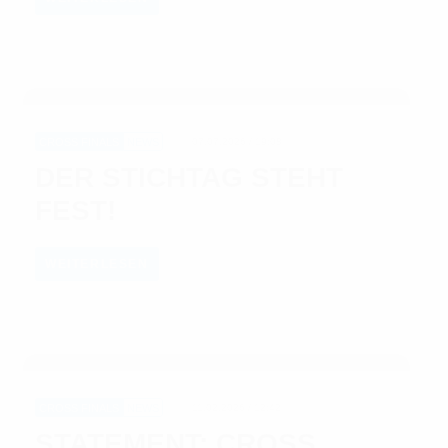
CROSS FINALS
NEWS
07.07.2026 / 19:08
DER STICHTAG STEHT
FEST!
WEITERLESEN
CROSS FINALS
NEWS
11.02.2026 / 12:42
STATEMENT: CROSS