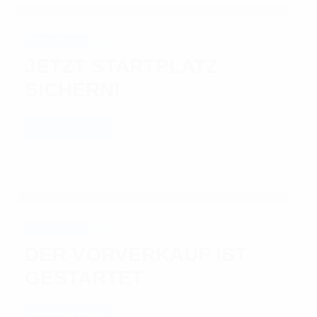
CROSS FINALS
NEWS
22.07.2026 / 18:39
JETZT STARTPLATZ
SICHERN!
WEITERLESEN
CROSS FINALS
NEWS
13.07.2026 / 18:20
DER VORVERKAUF IST
GESTARTET
WEITERLESEN