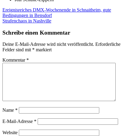
Beitragsnavigation
Ereignisreiches DMX-Wochenende in Schnaitheim, gute
Bedingungen in Bensdorf
Strafenchaos in Nashville
Schreibe einen Kommentar
Deine E-Mail-Adresse wird nicht veröffentlicht.
Erforderliche
Felder sind mit
*
markiert
Kommentar
*
Name
*
E-Mail-Adresse
*
Website