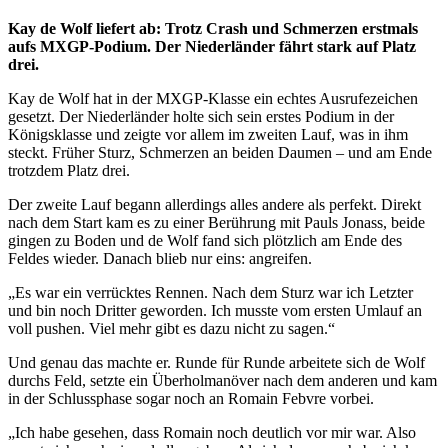
Kay de Wolf liefert ab: Trotz Crash und Schmerzen erstmals
aufs MXGP-Podium. Der Niederländer fährt stark auf Platz
drei.
Kay de Wolf hat in der MXGP-Klasse ein echtes Ausrufezeichen
gesetzt. Der Niederländer holte sich sein erstes Podium in der
Königsklasse und zeigte vor allem im zweiten Lauf, was in ihm
steckt. Früher Sturz, Schmerzen an beiden Daumen – und am Ende
trotzdem Platz drei.
Der zweite Lauf begann allerdings alles andere als perfekt. Direkt
nach dem Start kam es zu einer Berührung mit Pauls Jonass, beide
gingen zu Boden und de Wolf fand sich plötzlich am Ende des
Feldes wieder. Danach blieb nur eins: angreifen.
„Es war ein verrücktes Rennen. Nach dem Sturz war ich Letzter
und bin noch Dritter geworden. Ich musste vom ersten Umlauf an
voll pushen. Viel mehr gibt es dazu nicht zu sagen.“
Und genau das machte er. Runde für Runde arbeitete sich de Wolf
durchs Feld, setzte ein Überholmanöver nach dem anderen und kam
in der Schlussphase sogar noch an Romain Febvre vorbei.
„Ich habe gesehen, dass Romain noch deutlich vor mir war. Also