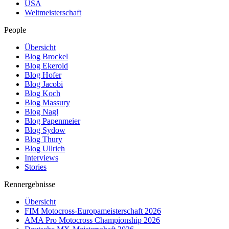
USA
Weltmeisterschaft
People
Übersicht
Blog Brockel
Blog Ekerold
Blog Hofer
Blog Jacobi
Blog Koch
Blog Massury
Blog Nagl
Blog Papenmeier
Blog Sydow
Blog Thury
Blog Ullrich
Interviews
Stories
Rennergebnisse
Übersicht
FIM Motocross-Europameisterschaft 2026
AMA Pro Motocross Championship 2026