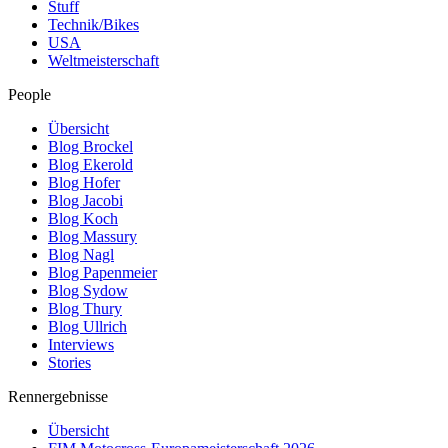
Stuff
Technik/Bikes
USA
Weltmeisterschaft
People
Übersicht
Blog Brockel
Blog Ekerold
Blog Hofer
Blog Jacobi
Blog Koch
Blog Massury
Blog Nagl
Blog Papenmeier
Blog Sydow
Blog Thury
Blog Ullrich
Interviews
Stories
Rennergebnisse
Übersicht