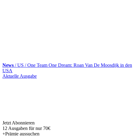
News
/ US / One Team One Dream: Roan Van De Moosdijk in den
USA
Skip
Aktuelle Ausgabe
to
content
Jetzt Abonnieren
12 Ausgaben für nur 70€
+Prämie aussuchen