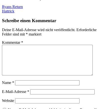
Beitragsnavigation
Ryans Return
Hattrick
Schreibe einen Kommentar
Deine E-Mail-Adresse wird nicht veröffentlicht.
Erforderliche
Felder sind mit
*
markiert
Kommentar
*
Name
*
E-Mail-Adresse
*
Website