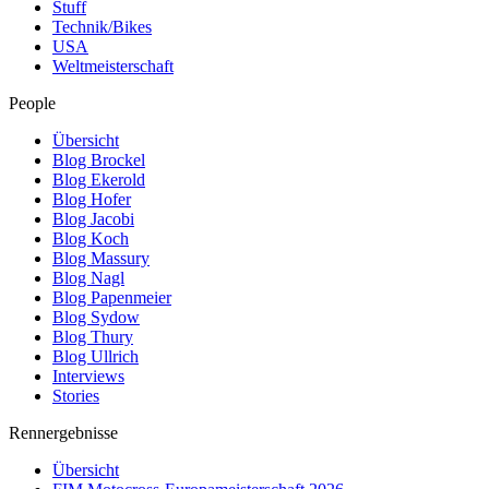
Stuff
Technik/Bikes
USA
Weltmeisterschaft
People
Übersicht
Blog Brockel
Blog Ekerold
Blog Hofer
Blog Jacobi
Blog Koch
Blog Massury
Blog Nagl
Blog Papenmeier
Blog Sydow
Blog Thury
Blog Ullrich
Interviews
Stories
Rennergebnisse
Übersicht