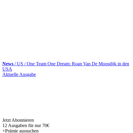
News
/ US / One Team One Dream: Roan Van De Moosdijk in den
USA
Skip
Aktuelle Ausgabe
to
content
Jetzt Abonnieren
12 Ausgaben für nur 70€
+Prämie aussuchen