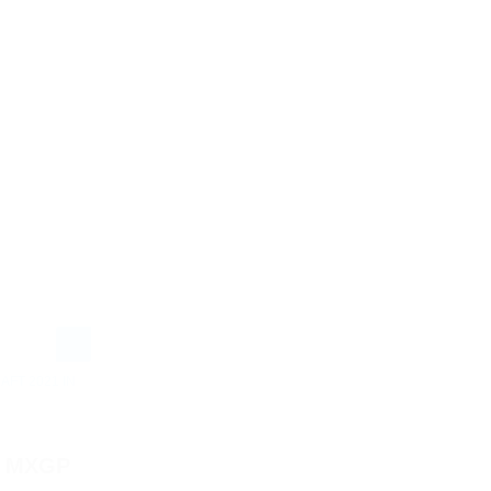
FT 2021 IN
E MXGP