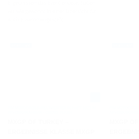
Ergebnissen das Event endete, haben
wir wie gewohnt in einer Übersicht für
euch zusammengestellt.
05.09.2021
NEWS / WM
NEWS / WM
FIM MOTOCROSS-WELTMEISTERSCHAFT 2021 IN
FIM MOTOCROSS
AFYONKARAHISAR - CROSS FLASH
AFYONKARAHIS
MXGP OF TURKEY –
MXGP OF
ERGEBNISSE KLASSE MXGP
ERGEBNI