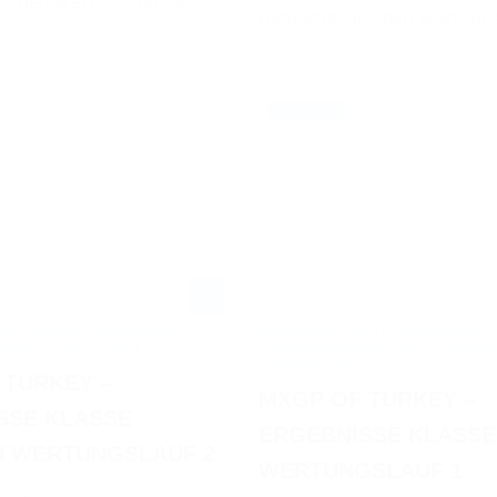
aus den Wertungsrennen.
Highlights aus den Wertung
04.09.2021
04.09.2021
NEWS / WM
S-EUROPAMEISTERSCHAFT 2021
FIM WOMEN’S MOTOCROSS WORLD
ISAR - CROSS FLASH
CHAMPIONSHIP 2021 IN AFYONKARA
CROSS FLASH
 TURKEY –
MXGP OF TURKEY –
SSE KLASSE
ERGEBNISSE KLASS
 WERTUNGSLAUF 2
WERTUNGSLAUF 1