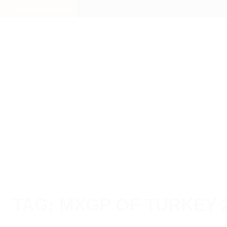
Skip
AKTUELLE AUSGABE
to
content
TAG: MXGP OF TURKEY 