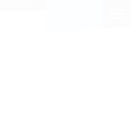
EITE DURCHSUCHEN
JETZT ABONNIEREN
12 Ausgaben für nur 70€
KATEGORIEN
+Prämie aussuchen