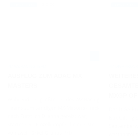
08.09.2021
NEWS / PRESS
NEWS / PRESS
PM WZ RACING TEAM
PM DIGA PROC
AUSFLUG ZUM ADAC MX
WEITERES
MASTERS
GESAMTE
MXGP OF
Während der größte Teil des WZ Racing
Teams zum sandigen MX-Masters-Track
Der DIGA Pr
nach Fürstlich Drehna gereist war,
Isak Gifting
startete ein Einzelkämpfer beim ersten
Septemberw
von zwei Türkei-Grands-Prix.
westanatoli