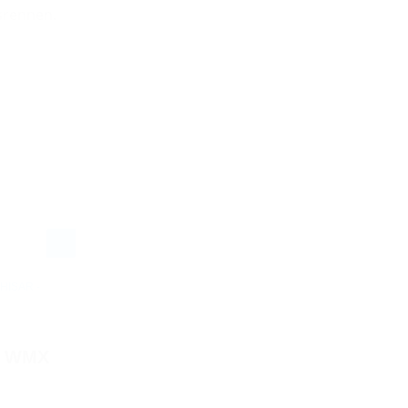
srennen.
HISAR -
E WMX