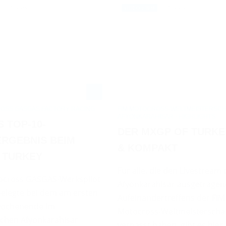
06.09.2021
05.09.2021
VIDEO / WM
ROSS GASGAS FACTORY RACING
FIM MOTOCROSS-WELTMEISTERSCHA
AFYONKARAHISAR - HIGHLIGHTS
 TOP-10-
DER MXGP OF TURKE
RGEBNIS BEIM
& KOMPAKT
 TURKEY
Für alle, die den Livestream 
ocross GASGAS-Werkspilot
Afyonkarahisar ausgetragen
 belegte bei dem am ersten
Aufeinandertreffens der FIM
ochenende im
Motocross-Weltmeisterschaf
schen Afyonkarahisar
verpasst haben, gibt es hier 