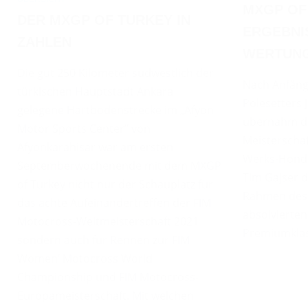
MXGP OF
DER MXGP OF TURKEY IN
ERGEBNI
ZAHLEN
WERTUNG
Die gut 250 Kilometer südwestlich der
Nach Anfäng
türkischen Hauptstadt Ankara
Polesetters 
gelegene Hartbodenstrecke im „Afyon
übernahm de
Motor Sports Center“ von
Meisterscha
Afyonkarahisar war am ersten
Werks-Honda
Septemberwochenende mit dem MXGP
Tim Gajser d
of Turkey nicht nur der Schauplatz für
Rahmen des
das achte Aufeinandertreffen der FIM
absolvierte
Motocross-Weltmeisterschaft 2021
Premiumkla
sondern auch für Rennen zur FIM
Women‘ Motocross World
Championship und FIM Motocross-
Europameisterschaft. Mit welchen