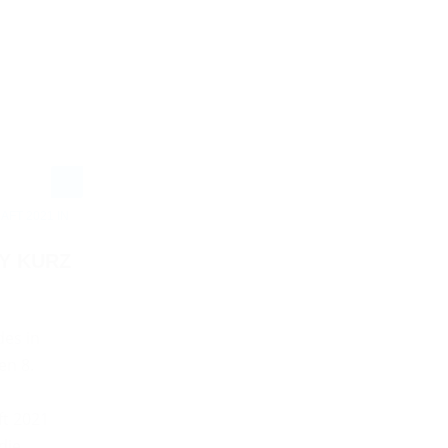
FT 2021 IN
Y KURZ
des in
en 8.
t 2021
die