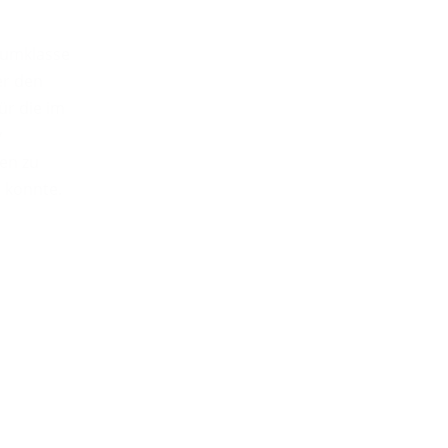
iumklasse
er den
ür die im
y
en zu
 konnte.