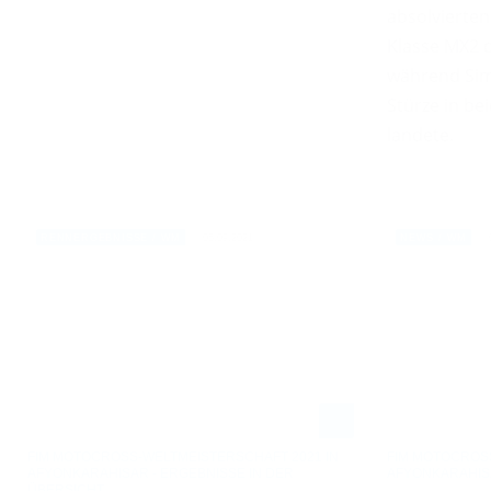
absolvierten
Klasse MX2 
während Sim
Stürze in be
landete.
05.09.2021
RENNERGEBNISSE / WM
NEWS / WM
FIM MOTOCROSS-WELTMEISTERSCHAFT 2021 IN
FIM MOTOCROSS
AFYONKARAHISAR - ERGEBNISSE IN DER
AFYONKARAHIS
ÜBERSICHT