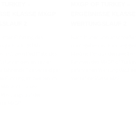
 TURKEY –
MXGP OF TURKEY –
SSE KLASSE MXGP
ERGEBNISSE KLASSE
SLAUF 2
WERTUNGSLAUF 2
licher Führung des
Nach früher und anschließe
Jorge Prado (KTM)
durchgehender Führung ge
r mit dem Red Plate des
Maxime Renaux den zweiten
ftsführenden an seiner
Rahmen des MXGP of Turke
 fahrende Titelverteidiger
gefahrenen Wertungslauf de
ie Führung im zweiten im
Viertelliterklasse MX2.
 MXGP of Turkey
n Wertungslauf der
sse MXGP.