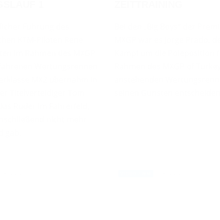
SLAUF 1
ZEITTRAINING
licher Führung des
Bei den „Big Boys“ der Prem
schen KTM-Piloten Rene
MXGP war es Jorge Prado, d
sten im Rahmen des MXGP
Kampf um die Poleposition f
efahrenen Wertungsrennen
Rahmen des MXGP of Turke
iterklasse MX2 übernahm in
anstehenden Wertungsrenn
er Titelverteidiger Tom
seinen Gunsten entscheiden
 das Ruder im Fahrerfeld,
anschließend nicht mehr
d gab.
04.09.2021
04.09.2021
VIDEO / WM