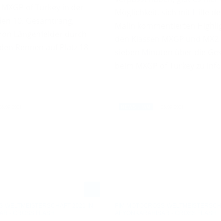
 MXGP of Turkey in der
Möglichkeit, sich mit Hilfe d
den 10. Gesamtrang,
Malin kommentierten Highli
on Längenfelder durch
den Klassen MXGP und MX2 
iden Rennen auf Platz 18
sieben Minuten über die Ge
beim MXGP of Turkey zu inf
05.09.2021
05.09.2021
NEWS / WM
-WELTMEISTERSCHAFT 2021 IN
FIM MOTOCROSS-WELTMEISTERSCHA
AR - CROSS FLASH
AFYONKARAHISAR - CROSS FLASH