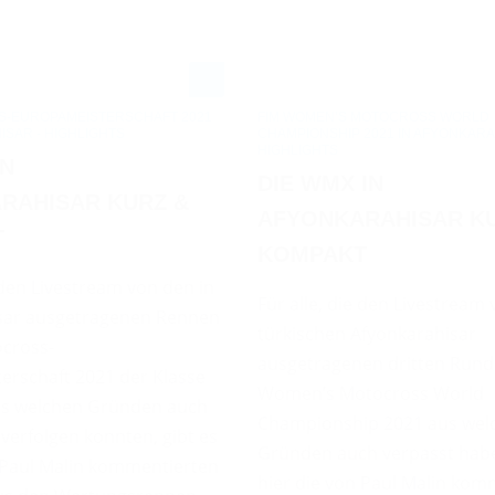
FIM WOMEN’S MOTOCROSS WORLD
S-EUROPAMEISTERSCHAFT 2021
CHAMPIONSHIP 2021 IN AFYONKARA
ISAR - HIGHLIGHTS
HIGHLIGHTS
IN
DIE WMX IN
RAHISAR KURZ &
AFYONKARAHISAR K
T
KOMPAKT
e den Livestream von den in
Für alle, die den Livestream
sar ausgetragenen Rennen
türkischen Afyonkarahisar
ocross-
ausgetragenen dritten Rund
erschaft 2021 der Klasse
Women’s Motocross World
s welchen Gründen auch
Championship 2021 aus wel
verfolgen konnten, gibt es
Gründen auch verpasst habe
n Paul Malin kommentierten
hier die von Paul Malin kom