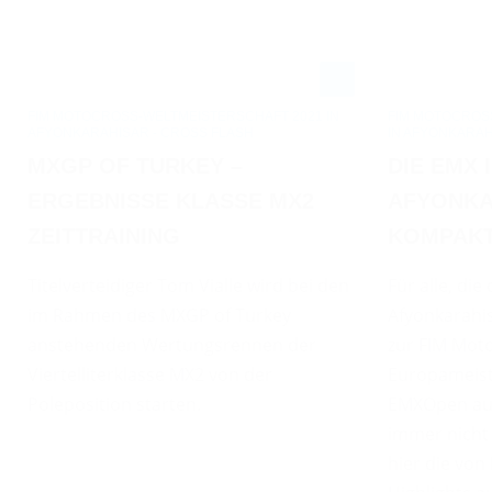
FIM MOTOCROSS-WELTMEISTERSCHAFT 2021 IN
FIM MOTOCROS
AFYONKARAHISAR - CROSS FLASH
IN AFYONKARAH
MXGP OF TURKEY –
DIE EMX 
ERGEBNISSE KLASSE MX2
AFYONKA
ZEITTRAINING
KOMPAK
Titelverteidiger Tom Vialle wird bei den
Für alle, di
im Rahmen des MXGP of Turkey
Afyonkarahi
anstehenden Wertungsrennen der
zur FIM Mot
Viertelliterklasse MX2 von der
Europameist
Poleposition starten.
EMXOpen au
immer nicht 
hier die vo