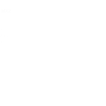
 MX2
nd
winnt
 im
y
r