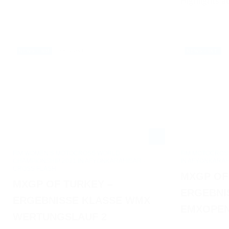
Highlights 
04.09.2021
NEWS / WM
NEWS / INT.
FIM WOMEN’S MOTOCROSS WORLD
FIM MOTOCROS
CHAMPIONSHIP 2021 IN AFYONKARAHISAR -
IN AFYONKARAH
CROSS FLASH
MXGP OF
MXGP OF TURKEY –
ERGEBNI
ERGEBNISSE KLASSE WMX
EMXOPEN
WERTUNGSLAUF 2