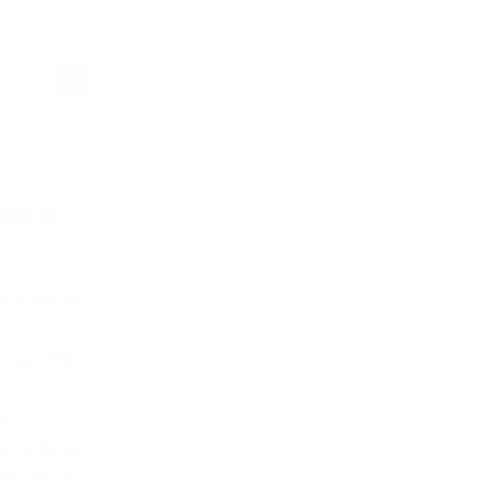
HISAR -
URZ &
 von der im
e zur FIM
chen
n, gibt es
mentierten