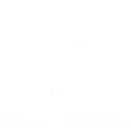
05.09.2021
05.09.2021
NEWS / WM
-WELTMEISTERSCHAFT 2021 IN
FIM MOTOCROSS-WELTMEISTERSCHA
AR - CROSS FLASH
AFYONKARAHISAR - CROSS FLASH
 TURKEY –
MXGP OF TURKEY –
SSE KLASSE MX2
ERGEBNISSE KLASS