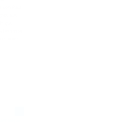
er von Paul
ghts aus
in gut
schehnisse
ormieren.
FT 2021 IN