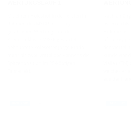
WERTUNGSLAUF 1
WERTUNG
Mit einem Holeshot in den ersten im
Nach anfäng
Rahmen des MXGP of Turkey
österreichi
gefahrenen Wertungslauf der
Hofer im er
Premiumklasse MXGP gestartet,
of Turkey g
behauptete Polesetter Jorge Prado
der Viertell
mehr als zwei Drittel des Rennens die
Runde vier d
Spitzenposition im 25-köpfigen
Vialle (KTM)
Fahrerfeld.
welches er 
aus der Han
05.09.2021
NEWS / WM
VIDEO / INT.