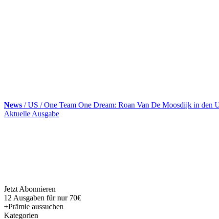
News
/ US / One Team One Dream: Roan Van De Moosdijk in den
Skip
Aktuelle Ausgabe
to
content
Jetzt Abonnieren
12 Ausgaben für nur 70€
+Prämie aussuchen
Kategorien