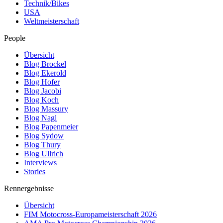
Technik/Bikes
USA
Weltmeisterschaft
People
Übersicht
Blog Brockel
Blog Ekerold
Blog Hofer
Blog Jacobi
Blog Koch
Blog Massury
Blog Nagl
Blog Papenmeier
Blog Sydow
Blog Thury
Blog Ullrich
Interviews
Stories
Rennergebnisse
Übersicht
FIM Motocross-Europameisterschaft 2026