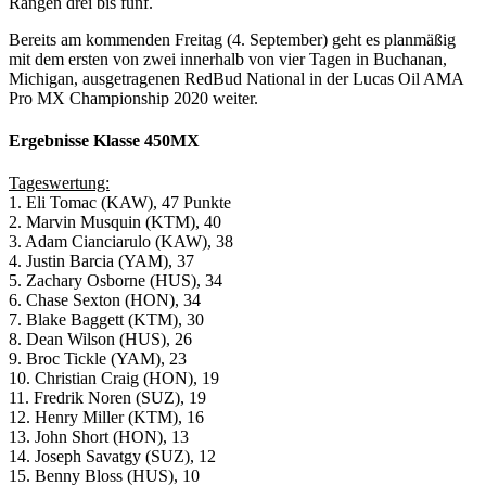
Rängen drei bis fünf.
Bereits am kommenden Freitag (4. September) geht es planmäßig
mit dem ersten von zwei innerhalb von vier Tagen in Buchanan,
Michigan, ausgetragenen RedBud National in der Lucas Oil AMA
Pro MX Championship 2020 weiter.
Ergebnisse Klasse 450MX
Tageswertung:
1. Eli Tomac (KAW), 47 Punkte
2. Marvin Musquin (KTM), 40
3. Adam Cianciarulo (KAW), 38
4. Justin Barcia (YAM), 37
5. Zachary Osborne (HUS), 34
6. Chase Sexton (HON), 34
7. Blake Baggett (KTM), 30
8. Dean Wilson (HUS), 26
9. Broc Tickle (YAM), 23
10. Christian Craig (HON), 19
11. Fredrik Noren (SUZ), 19
12. Henry Miller (KTM), 16
13. John Short (HON), 13
14. Joseph Savatgy (SUZ), 12
15. Benny Bloss (HUS), 10