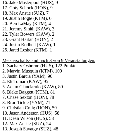
16. Jake Masterpool (HUS), 9
17. Coty Schock (HON), 9
18. Max Anstie (SUZ), 7
19. Justin Bogle (KTM), 6
20. Ben LaMay (KTM), 4
21. Jeremy Smith (KAW), 3
22. Tyler Bowers (KAW), 2
23. Grant Harlan (HON), 2
24. Justin Rodbell (KAW), 1
25. Jared Lesher (KTM), 1
Meisterschaftsstand nach 3 von 9 Veranstaltungen:
1. Zachary Osborne (HUS), 122 Punkte
2. Marvin Musquin (KTM), 109
3. Justin Barcia (YAM), 96
4. Eli Tomac (KAW), 95
5. Adam Cianciarulo (KAW), 89
6. Blake Baggett (KTM), 81
7. Chase Sexton (HON), 78
8. Broc Tickle (YAM), 71
9. Christian Craig (HON), 59
10. Jason Anderson (HUS), 58
11. Dean Wilson (HUS), 58
12. Max Anstie (SUZ), 54
13. Joseph Savatgy (SUZ), 48