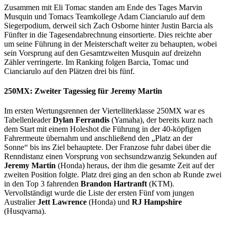
Zusammen mit Eli Tomac standen am Ende des Tages Marvin
Musquin und Tomacs Teamkollege Adam Cianciarulo auf dem
Siegerpodium, derweil sich Zach Osborne hinter Justin Barcia als
Fünfter in die Tagesendabrechnung einsortierte. Dies reichte aber
um seine Führung in der Meisterschaft weiter zu behaupten, wobei
sein Vorsprung auf den Gesamtzweiten Musquin auf dreizehn
Zähler verringerte. Im Ranking folgen Barcia, Tomac und
Cianciarulo auf den Plätzen drei bis fünf.
250MX: Zweiter Tagessieg für Jeremy Martin
Im ersten Wertungsrennen der Viertelliterklasse 250MX war es
Tabellenleader
Dylan Ferrandis
(Yamaha), der bereits kurz nach
dem Start mit einem Holeshot die Führung in der 40-köpfigen
Fahrermeute übernahm und anschließend den „Platz an der
Sonne“ bis ins Ziel behauptete. Der Franzose fuhr dabei über die
Renndistanz einen Vorsprung von sechsundzwanzig Sekunden auf
Jeremy Martin
(Honda) heraus, der ihm die gesamte Zeit auf der
zweiten Position folgte. Platz drei ging an den schon ab Runde zwei
in den Top 3 fahrenden
Brandon Hartranft
(KTM).
Vervollständigt wurde die Liste der ersten Fünf vom jungen
Australier
Jett Lawrence
(Honda) und
RJ Hampshire
(Husqvarna).