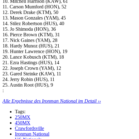
10. Mitchell Harrison (KAW), 61
11. Carson Mumford (HON), 52
12. Derek Drake (KTM), 50
13. Mason Gonzales (YAM), 45
14. Stilez Robertson (HUS), 40
15. Jo Shimoda (HON), 36
16. Pierce Brown (KTM), 31
17. Nick Gaines (YAM), 28
18. Hardy Munoz (HUS), 21
19. Hunter Lawrence (HON), 19
20. Lance Kobusch (KTM), 18
21. Ezra Hastings (HUS), 14
22. Joseph Crown (YAM), 12
23. Gared Steinke (KAW), 11
24. Jerry Robin (HUS), 11
25. Austin Root (HUS), 9
:
Alle Ergebnisse des Ironman National im Detail ››
Tags:
250MX
450MX
Crawfordsville
Ironman National