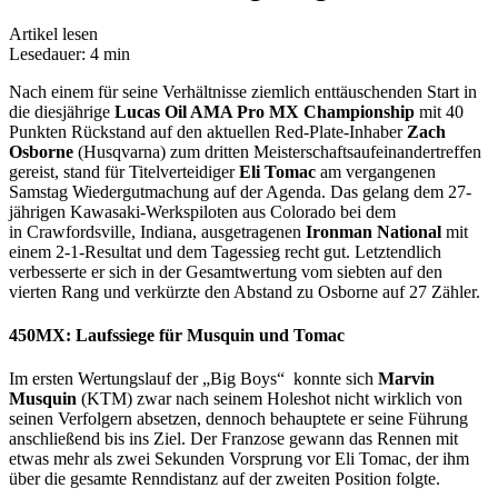
Artikel lesen
Lesedauer: 4 min
Nach einem für seine Verhältnisse ziemlich enttäuschenden Start in
die diesjährige
Lucas Oil AMA Pro MX Championship
mit 40
Punkten Rückstand auf den aktuellen Red-Plate-Inhaber
Zach
Osborne
(Husqvarna) zum dritten Meisterschaftsaufeinandertreffen
gereist, stand für Titelverteidiger
Eli Tomac
am vergangenen
Samstag Wiedergutmachung auf der Agenda. Das gelang dem 27-
jährigen Kawasaki-Werkspiloten aus Colorado bei dem
in Crawfordsville, Indiana, ausgetragenen
Ironman National
mit
einem 2-1-Resultat und dem Tagessieg recht gut. Letztendlich
verbesserte er sich in der Gesamtwertung vom siebten auf den
vierten Rang und verkürzte den Abstand zu Osborne auf 27 Zähler.
450MX: Laufssiege für Musquin und Tomac
Im ersten Wertungslauf der „Big Boys“ konnte sich
Marvin
Musquin
(KTM) zwar nach seinem Holeshot nicht wirklich von
seinen Verfolgern absetzen, dennoch behauptete er seine Führung
anschließend bis ins Ziel. Der Franzose gewann das Rennen mit
etwas mehr als zwei Sekunden Vorsprung vor Eli Tomac, der ihm
über die gesamte Renndistanz auf der zweiten Position folgte.