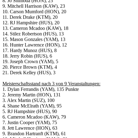
8. Jo Shimoda (HON), 23
9. Mitchell Harrison (KAW), 23
10. Carson Mumford (HON), 20
11. Derek Drake (KTM), 20
12. RJ Hampshire (HUS), 20
13. Cameron Mcadoo (KAW), 18
14. Stilez Robertson (HUS), 13
15. Mason Gonzales (YAM), 13
16. Hunter Lawrence (HON), 12
17. Hardy Munoz (HUS), 8
18. Jerry Robin (HUS), 6
19. Joseph Crown (YAM), 5
20. Pierce Brown (KTM), 4
21. Derek Kelley (HUS), 3
Meisterschaftsstand nach 3 von 9 Veranstaltungen:
1. Dylan Ferrandis (YAM), 135 Punkte
2. Jeremy Martin (HON), 131
3. Alex Martin (SUZ), 100
4. Shane McElrath (YAM), 95
5. RJ Hampshire (HUS), 90
6. Cameron Mcadoo (KAW), 79
7. Justin Cooper (YAM), 75
8. Jett Lawrence (HON), 63
9. Brandon Hartranft (KTM), 61