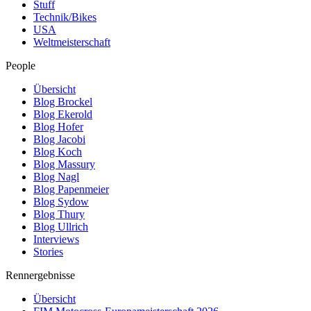
Stuff
Technik/Bikes
USA
Weltmeisterschaft
People
Übersicht
Blog Brockel
Blog Ekerold
Blog Hofer
Blog Jacobi
Blog Koch
Blog Massury
Blog Nagl
Blog Papenmeier
Blog Sydow
Blog Thury
Blog Ullrich
Interviews
Stories
Rennergebnisse
Übersicht