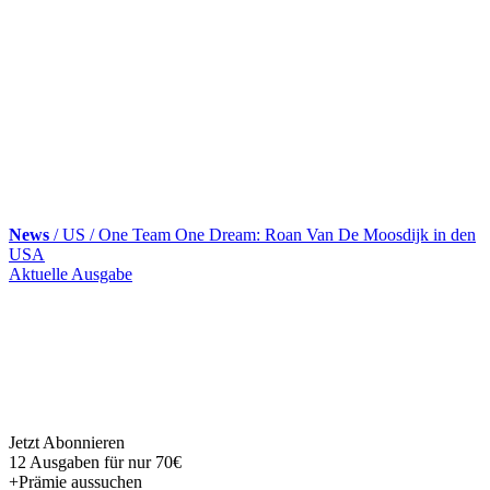
News
/ US / One Team One Dream: Roan Van De Moosdijk in den
USA
Skip
Aktuelle Ausgabe
to
content
Jetzt Abonnieren
12 Ausgaben für nur 70€
+Prämie aussuchen