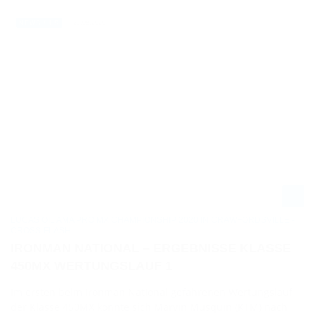
29.08.2020
NEWS / US
LUCAS OIL AMA PRO MX CHAMPIONSHIP 2020 IN CRAWFORDSVILLE -
CROSS-FLASH
IRONMAN NATIONAL – ERGEBNISSE KLASSE
450MX WERTUNGSLAUF 1
Im ersten beim Ironman National gefahrenen Wertungslauf
der Klasse 450MX konnte sich Marvin Musquin (KTM) nach