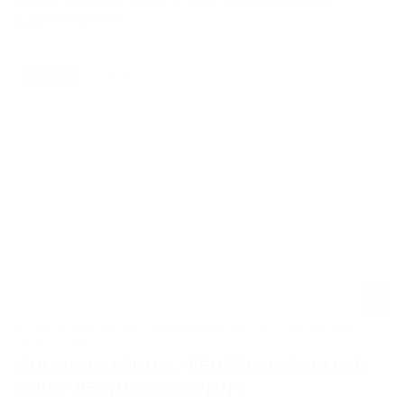
endete, haben wir wieder in einer Ergebnisübersicht
zusammengefasst.
27.08.2022
NEWS / US
LUCAS OIL AMA PRO MX CHAMPIONSHIP 2022 IN CRAWFORDSVILLE -
CROSS FLASH
IRONMAN NATIONAL- ERGEBNISSE KLASSE
450MX WERTUNGSRENNEN 2