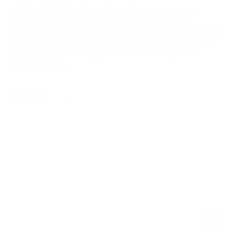
Nachdem sich Chase Sexton beim Start zum zweiten in
Crawfordsville, Indiana, im Rahmen des Iron National
absolvierten Wertungsrennen der Klasse 450MX den Holeshot
gesichert hatte, musste der Honda-Werksfahrer noch in der
ersten Runde die Führung an seinen Teamkollegen Ken
Roczen abgeben.
27.08.2022
NEWS / US