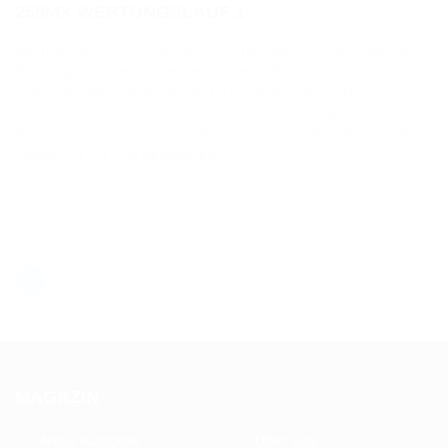
250MX WERTUNGSLAUF 1
Beim ersten im Rahmen des Ironman National absolvierten
Wertungslauf der Viertelliterklasse 250MX war es
Tabellenleader Dylan Ferrandis (Yamaha), der bereits kurz
nach dem Start mit einem Holeshot die Führung in der
Fahrermeute übernahm und anschließend den „Platz an der
Sonne“ bis ins Ziel behauptete.
1
2
NÄCHSTE SEITE »
MAGAZIN
Neue Ausgabe
Über uns