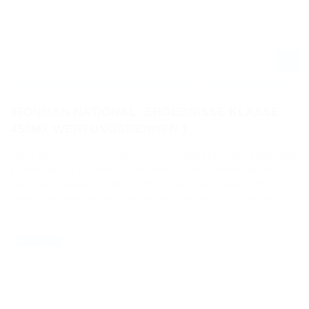
LUCAS OIL AMA PRO MX CHAMPIONSHIP 2022 IN CRAWFORDSVILLE -
CROSS FLASH
IRONMAN NATIONAL- ERGEBNISSE KLASSE
450MX WERTUNGSRENNEN 1
Nach einem Holeshot von Christian Craig (Yamaha) beim Start
zum ersten in Crawfordsville, Indiana, im Rahmen des Iron
National absolvierten Wertungsrennen der Klasse 450MX
übernahm Ken Roczen (Honda) die Führung im Fahrerfeld.
27.08.2022
NEWS / US