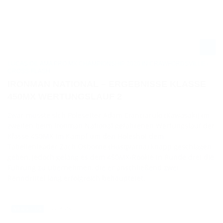
LUCAS OIL AMA PRO MX CHAMPIONSHIP 2020 IN CRAWFORDSVILLE -
CROSS-FLASH
IRONMAN NATIONAL – ERGEBNISSE KLASSE
450MX WERTUNGSLAUF 2
Zwar musste sich Polesetter Adam Cianciarulo (Kawasaki) im
zweiten beim Ironman National gefahrenen Wertungslauf der
Klasse 450MX im Kampf um den Holeshot dem
Tabellenleader Zach Osborne (Husqvarna) knapp geschlagen
geben, jedoch gelang es dem 450MX-Rookie in Runde drei die
Führung zu übernehmen, die er anschließend zwei
Renndrittel lang erfolgreich behauptetet.
29.08.2020
NEWS / US