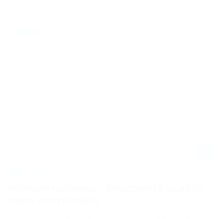
Rundenzeit zu seinen Gunsten entscheiden konnte.
27.08.2022
NEWS / US
LUCAS OIL AMA PRO MX CHAMPIONSHIP 2022 IN CRAWFORDSVILLE -
CROSS FLASH
IRONMAN NATIONAL – ERGEBNISSE KLASSE
250MX ZEITTRAINING