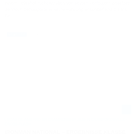
einem Holeshot nicht wirklich von seinen Verfolgern absetzen,
dennoch behauptete er seine Führung anschließend bis ins
Ziel.
29.08.2020
NEWS / US
LUCAS OIL AMA PRO MX CHAMPIONSHIP 2020 IN CRAWFORDSVILLE -
CROSS-FLASH
IRONMAN NATIONAL – ERGEBNISSE KLASSE