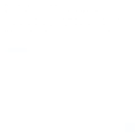
Nachdem wir seit Ende Mai bereits zehn spannende
Aufeinandertreffen der Lucas Oil AMA Pro MX Championship
2022 mitverfolgen konnten, biegt die Meisterschaft am
anstehenden letzten Augustwochenende mit dem Ironman
National langsam, aber sicher in ihre Schlussrunde ein.
31.08.2020
NEWS / US
LUCAS OIL AMA PRO MX CHAMPIONSHIP 2020 IN CRAWFORDSVILLE -