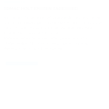
RENNBERICHT
TOMAC HOLT ERSTEN TAGESSIEG
Nach einem für seine Verhältnisse ziemlich enttäuschenden
Start in die diesjährige Lucas Oil AMA Pro MX Championship
mit 40 Punkten Rückstand auf den aktuellen Red-Plate-
Inhaber Zach Osborne zum dritten
Meisterschaftsaufeinandertreffen gereist, stand für
Titelverteidiger Eli Tomac am vergangenen Samstag
Wiedergutmachung auf der Agenda.
30.08.2020
RENNERGEBNISSE / US