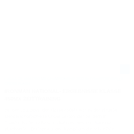
LUCAS OIL AMA PRO MX CHAMPIONSHIP 2022 IN CRAWFORDSVILLE -
CROSS FLASH
IRONMAN NATIONAL- ERGEBNISSE KLASSE
450MX ZEITTRAINING
Bei den „Big Boys“ der Klasse 450MX war es der aktuelle
Meisterschaftszweite Chase Sexton, der bei dem in
Crawfordsville, Indiana, im Rahmen des Iron National
absolvierten Zeittraining den Kampf um die schnellste