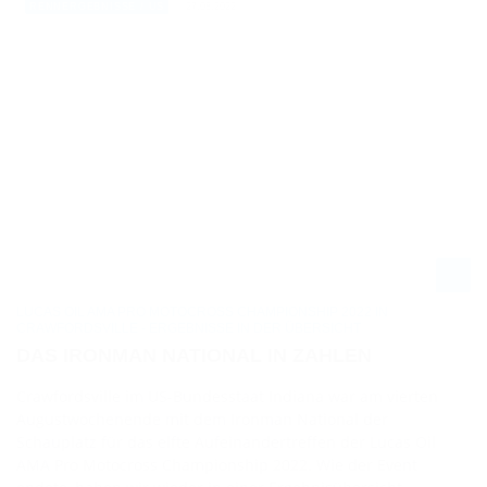
27.08.2022
RENNERGEBNISSE / US
LUCAS OIL AMA PRO MOTOCROSS CHAMPIONSHIP 2022 IN
CRAWFORDSVILLE - ERGEBNISSE IN DER ÜBERSICHT
DAS IRONMAN NATIONAL IN ZAHLEN
Crawfordsville im US-Bundesstaat Indiana war am vierten
Augustwochenende mit dem Ironman National der
Schauplatz für das elfte Aufeinandertreffen der Lucas Oil
AMA Pro Motocross Championship 2022. Wie der Event