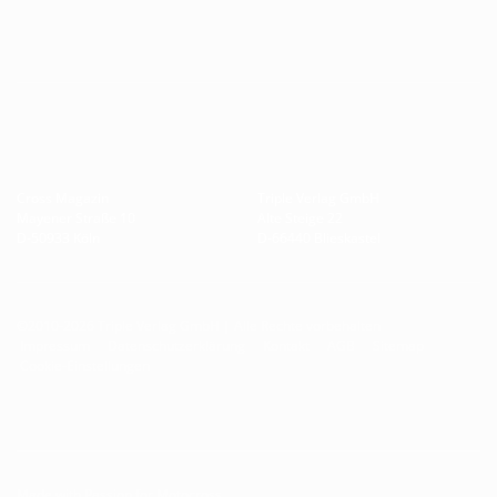
Cross Magazin
Triple Verlag GmbH
Mayener Straße 10
Alte Steige 22
D-50933 Köln
D-66440 Blieskastel
©2010-2026 Triple Verlag GmbH | Alle Rechte vorbehalten
Impressum
Datenschutzerklärung
Kontakt
AGB
Sitemap
Cookie-Einstellungen
Made with Passion for Motocross