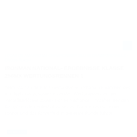
LUCAS OIL AMA PRO MX CHAMPIONSHIP 2022 IN CRAWFORDSVILLE -
CROSS FLASH
IRONMAN NATIONAL- ERGEBNISSE KLASSE
250MX WERTUNGSRENNEN 1
Beim Start zu dem in Crawfordsville, Indiana, im Rahmen des
Iron National absolvierten ersten Wertungsrennen der
Viertelliterklasse 250MX war es Nathanael Thrasher, der den
Kampf um den Holeshot zu seinen Gunsten entscheiden
konnte und das Fahrerfeld in die erste Runde führte.
27.08.2022
NEWS / US