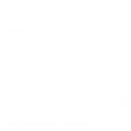
Schnellster Mann bei dem in Crawfordsville, Indiana, im
Rahmen des Iron National absolvierten Zeittraining der
Viertelliterklasse 250MX war Justin Cooper.
26.08.2022
NEWS / US
LUCAS OIL AMA PRO MX CHAMPIONSHIP 2022 IN CRAWFORDSVILLE -
VORSCHAU
VORSCHAU IRONMAN NATIONAL