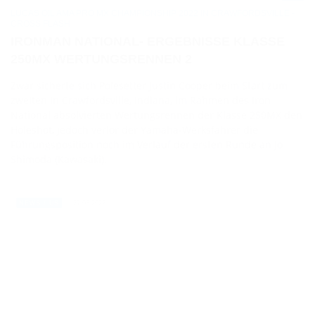
LUCAS OIL AMA PRO MX CHAMPIONSHIP 2022 IN CRAWFORDSVILLE -
CROSS FLASH
IRONMAN NATIONAL- ERGEBNISSE KLASSE
250MX WERTUNGSRENNEN 2
Zwar sicherte sich Polesetter Justin Cooper beim Start zum
zweiten in Crawfordsville, Indiana, im Rahmen des Iron
National absolvierten Wertungsrennen der Klasse 250MX den
Holeshot, jedoch verlor der Yamaha-Werksfahrer die
Führungsposition noch im Verlauf der ersten Runde an Jo
Shimoda (Kawasaki).
27.08.2022
NEWS / US