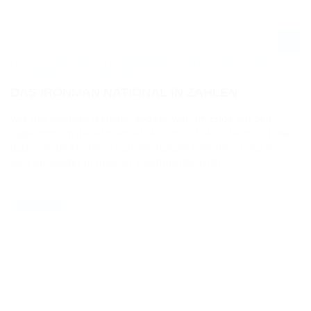
LUCAS OIL AMA PRO MX CHAMPIONSHIP 2020 IN CRAWFORDSVILLE -
ERGEBNISSE IN DER ÜBERSICHT
DAS IRONMAN NATIONAL IN ZAHLEN
Wie das Ironman National endete, wer am Ende auf dem
Tagespodium der Klassen 450MX und 250MX stand und wie
dadurch die Meisterschaftswertungen beeinflusst wurden,
seht ihr wieder in unserer Ergebnisübersicht.
29.08.2020
NEWS / US