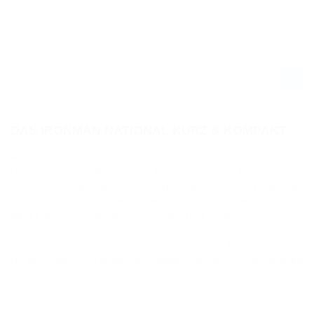
LUCAS OIL AMA PRO MOTOCROSS CHAMPIONSHIP 2022 IN
CRAWFORDSVILLE - HIGHLIGHTS
DAS IRONMAN NATIONAL KURZ & KOMPAKT
Für alle, die aus welchen Gründen auch immer, die
Liveübertragung des Ironman National verpasst haben, gibt
es hier die Möglichkeit, sich mit Hilfe der von Jason Weigandt
und Broc Glover kommentierten Highlights aus den
Wertungsrennen der Klassen 450MX und 250MX in reichlich
fünf Minuten über die Geschehnisse bei der in
Crawfordsville, Indiana, ausgetragenen elften Runde der
Lucas Oil AMA Pro Motocross Championship 2022 informieren
zu lassen.