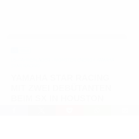
US
NEWS
02.02.2023 / 20:29
US-FAHRERLAGER - MONSTER ENERGY YAMAHA
STAR RACING
YAMAHA STAR RACING
MIT ZWEI DEBÜTANTEN
BEIM SX IN HOUSTON
Lesedauer: 2 min