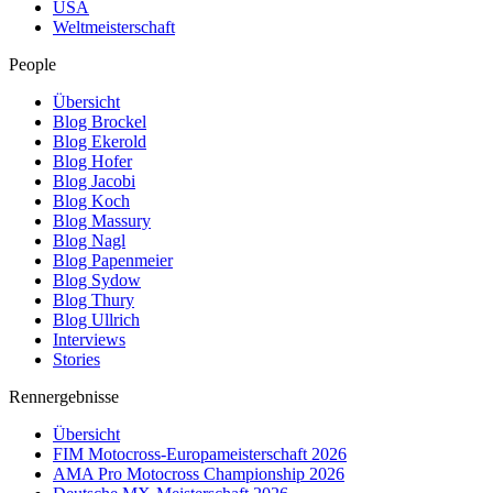
USA
Weltmeisterschaft
People
Übersicht
Blog Brockel
Blog Ekerold
Blog Hofer
Blog Jacobi
Blog Koch
Blog Massury
Blog Nagl
Blog Papenmeier
Blog Sydow
Blog Thury
Blog Ullrich
Interviews
Stories
Rennergebnisse
Übersicht
FIM Motocross-Europameisterschaft 2026
AMA Pro Motocross Championship 2026