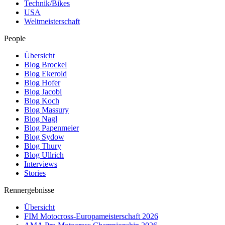
Technik/Bikes
USA
Weltmeisterschaft
People
Übersicht
Blog Brockel
Blog Ekerold
Blog Hofer
Blog Jacobi
Blog Koch
Blog Massury
Blog Nagl
Blog Papenmeier
Blog Sydow
Blog Thury
Blog Ullrich
Interviews
Stories
Rennergebnisse
Übersicht
FIM Motocross-Europameisterschaft 2026