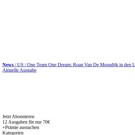
News
/ US / One Team One Dream: Roan Van De Moosdijk in den
Skip
Aktuelle Ausgabe
to
content
Jetzt Abonnieren
12 Ausgaben für nur 70€
+Prämie aussuchen
Kategorien