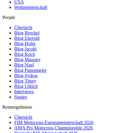
USA
Weltmeisterschaft
People
Übersicht
Blog Brockel
Blog Ekerold
Blog Hofer
Blog Jacobi
Blog Koch
Blog Massury
Blog Nagl
Blog Papenmeier
Blog Sydow
Blog Thury
Blog Ullrich
Interviews
Stories
Rennergebnisse
Übersicht
FIM Motocross-Europameisterschaft 2026
AMA Pro Motocross Championship 2026