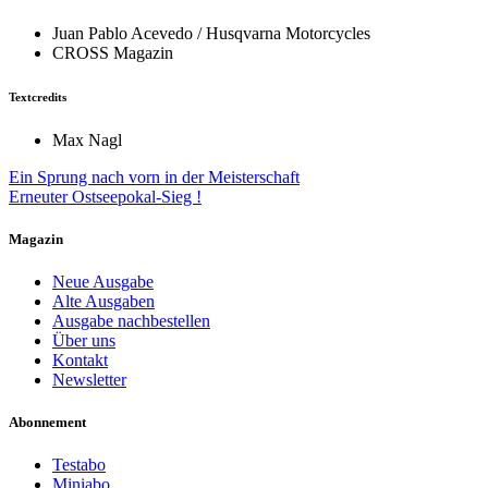
Juan Pablo Acevedo / Husqvarna Motorcycles
CROSS Magazin
Textcredits
Max Nagl
Beitragsnavigation
Ein Sprung nach vorn in der Meisterschaft
Erneuter Ostseepokal-Sieg !
Magazin
Neue Ausgabe
Alte Ausgaben
Ausgabe nachbestellen
Über uns
Kontakt
Newsletter
Abonnement
Testabo
Miniabo