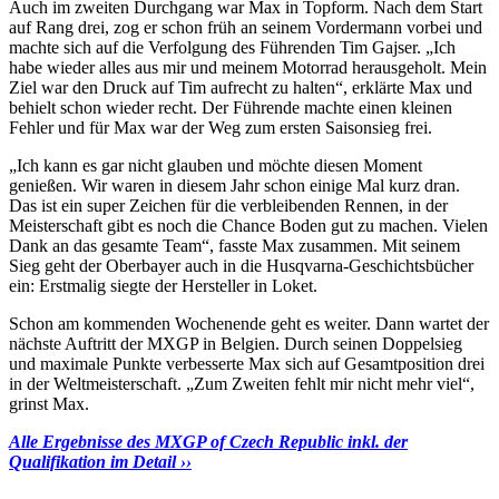
Auch im zweiten Durchgang war Max in Topform. Nach dem Start
auf Rang drei, zog er schon früh an seinem Vordermann vorbei und
machte sich auf die Verfolgung des Führenden Tim Gajser. „Ich
habe wieder alles aus mir und meinem Motorrad herausgeholt. Mein
Ziel war den Druck auf Tim aufrecht zu halten“, erklärte Max und
behielt schon wieder recht. Der Führende machte einen kleinen
Fehler und für Max war der Weg zum ersten Saisonsieg frei.
„Ich kann es gar nicht glauben und möchte diesen Moment
genießen. Wir waren in diesem Jahr schon einige Mal kurz dran.
Das ist ein super Zeichen für die verbleibenden Rennen, in der
Meisterschaft gibt es noch die Chance Boden gut zu machen. Vielen
Dank an das gesamte Team“, fasste Max zusammen. Mit seinem
Sieg geht der Oberbayer auch in die Husqvarna-Geschichtsbücher
ein: Erstmalig siegte der Hersteller in Loket.
Schon am kommenden Wochenende geht es weiter. Dann wartet der
nächste Auftritt der MXGP in Belgien. Durch seinen Doppelsieg
und maximale Punkte verbesserte Max sich auf Gesamtposition drei
in der Weltmeisterschaft. „Zum Zweiten fehlt mir nicht mehr viel“,
grinst Max.
Alle Ergebnisse des MXGP of Czech Republic inkl. der
Qualifikation im Detail ››