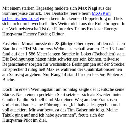
Mit einem starken Tagessieg meldete sich
Max Nagl
aus der
Sommerpause zurück. Der Deutsche feierte beim
MXGP im
tschechischen Loket
einen beeindruckenden Doppelerfolg und ließ
sich auch durch wechselhaftes Wetter nicht aus der Ruhe bringen. In
der Weltmeisterschaft ist der Fahrer des Teams Rockstar Energy
Husqvarna Factory Racing Dritter.
Fast einen Monat musste der 28-jährige Oberbayer auf den nächsten
Start in der FIM Motorcross Weltmeisterschaft warten. Der 13. Lauf
fand auf der 1.586 Meter langen Strecke in Loket (Tschechien) statt.
Die Bedingungen hätten nicht schwieriger sein können, teilweise
Regenschauer sorgten für wechselnde Bedingungen auf der Strecke.
Entsprechend ruhig ließ Max es während der Qualifikationsrennen
am Samstag angehen. Nur Rang 14 stand für den IceOne-Piloten zu
Buche.
Doch im ersten Wertungslauf am Sonntag zeigte der Deutsche seine
Stärke. Nach einem perfekten Start setzte er sich als Zweiter hinter
Gautier Paulin. Schnell fand Max einen Weg an dem Franzosen
vorbei und baute seine Führung aus. „Ich habe alles gegeben und
voll attackiert. Mir war bewusst das Tim Gajser mir folgt. Meine
Taktik ging auf und ich habe gewonnen”, freute sich der
Husqvarna-Pilot im Ziel.