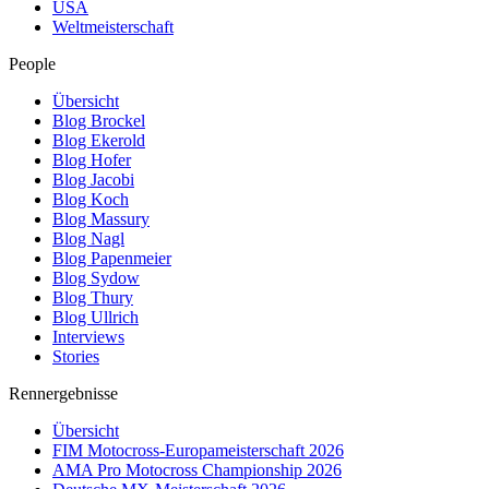
USA
Weltmeisterschaft
People
Übersicht
Blog Brockel
Blog Ekerold
Blog Hofer
Blog Jacobi
Blog Koch
Blog Massury
Blog Nagl
Blog Papenmeier
Blog Sydow
Blog Thury
Blog Ullrich
Interviews
Stories
Rennergebnisse
Übersicht
FIM Motocross-Europameisterschaft 2026
AMA Pro Motocross Championship 2026