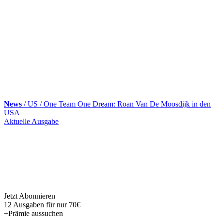
News
/ US / One Team One Dream: Roan Van De Moosdijk in den
USA
Skip
Aktuelle Ausgabe
to
content
Jetzt Abonnieren
12 Ausgaben für nur 70€
+Prämie aussuchen