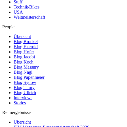
Stuff
Technik/Bikes
USA
Weltmeisterschaft
People
Übersicht
Blog Brockel
Blog Ekerold
Blog Hofer
Blog Jacobi
Blog Koch
Blog Massury
Blog Nagl
Blog Papenmeier
Blog Sydow
Blog Thury
Blog Ullrich
Interviews
Stories
Rennergebnisse
Übersicht