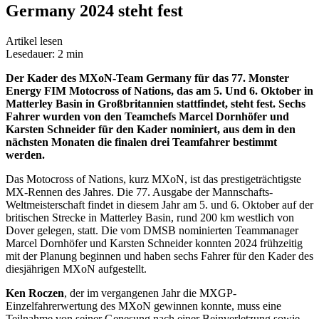
Germany 2024 steht fest
Artikel lesen
Lesedauer: 2 min
Der Kader des MXoN-Team Germany für das 77. Monster
Energy FIM Motocross of Nations, das am 5. Und 6. Oktober in
Matterley Basin in Großbritannien stattfindet, steht fest. Sechs
Fahrer wurden von den Teamchefs Marcel Dornhöfer und
Karsten Schneider für den Kader nominiert, aus dem in den
nächsten Monaten die finalen drei Teamfahrer bestimmt
werden.
Das Motocross of Nations, kurz MXoN, ist das prestigeträchtigste
MX-Rennen des Jahres. Die 77. Ausgabe der Mannschafts-
Weltmeisterschaft findet in diesem Jahr am 5. und 6. Oktober auf der
britischen Strecke in Matterley Basin, rund 200 km westlich von
Dover gelegen, statt. Die vom DMSB nominierten Teammanager
Marcel Dornhöfer und Karsten Schneider konnten 2024 frühzeitig
mit der Planung beginnen und haben sechs Fahrer für den Kader des
diesjährigen MXoN aufgestellt.
Ken Roczen
, der im vergangenen Jahr die MXGP-
Einzelfahrerwertung des MXoN gewinnen konnte, muss eine
Teilnahme von seiner Genesung nach einer Beinverletzung sowie