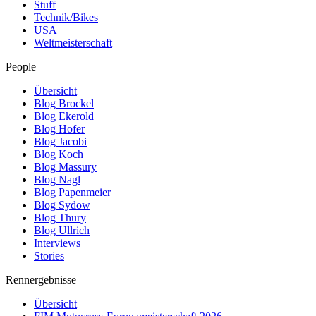
Stuff
Technik/Bikes
USA
Weltmeisterschaft
People
Übersicht
Blog Brockel
Blog Ekerold
Blog Hofer
Blog Jacobi
Blog Koch
Blog Massury
Blog Nagl
Blog Papenmeier
Blog Sydow
Blog Thury
Blog Ullrich
Interviews
Stories
Rennergebnisse
Übersicht