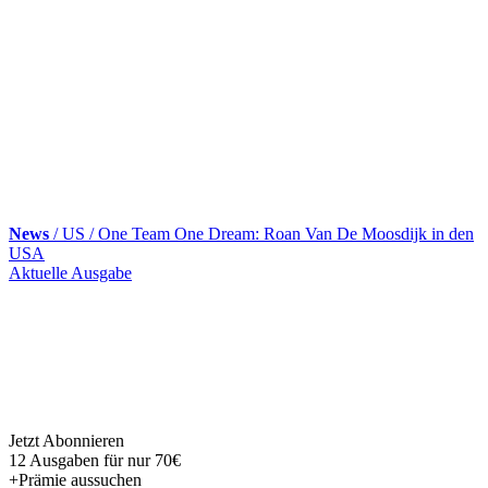
News
/ US / One Team One Dream: Roan Van De Moosdijk in den
USA
Skip
Aktuelle Ausgabe
to
content
Jetzt Abonnieren
12 Ausgaben für nur 70€
+Prämie aussuchen