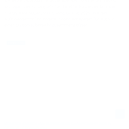
Am letzten Märzwochenende war das Ford Fiel von Detroit,
Michigan, der Schauplatz für die elfte Runde der Monster
Energy AMA Supercross Championship 2026. Wie das
Aufeinandertreffen endete, haben wir wieder für euch in
einer Ergebnisübersicht zusammengefasst.
29.03.2026
NEWS / US
MONSTER ENERGY AMA SUPERCROSS CHAMPIONSHIP 2026 IN
DETROIT - CROSS-FLASH