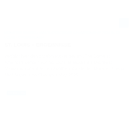
MONSTER ENERGY AMA SUPERCROSS CHAMPIONSHIP 2026 IN ST.
LOUIS - CROSS-FLASH
ST. LOUIS – ERGEBNISSE
Verfolgt hier den Ergebnisticker der im „The Dome at
America’s Center“ von St. Louis, Missouri, als Ost/West-
Showdown absolvierten zwölften Runde der Monster Energy
AMA Supercross Championship 2026.
29.03.2026
NEWS / US