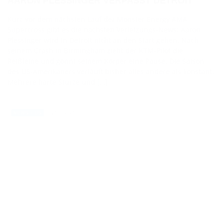
AARON PLESSINGER VERPASST DETROIT
Kurz vor dem nächsten Lauf der Monster Energy AMA
Supercross gibt es die nächsten Verletzungs-News: Aaron
Plessinger wird in Detroit nicht an den Start gehen. Nach
seinem Crash in Birmingham zieht der KTM-Pilot die
Reißleine und gönnt seinem Körper eine Pause. Die Saison
des US-Amerikaners verläuft bisher alles andere als konstant.
Mehrere harte Stürze und […]
26.03.2026
NEWS / US