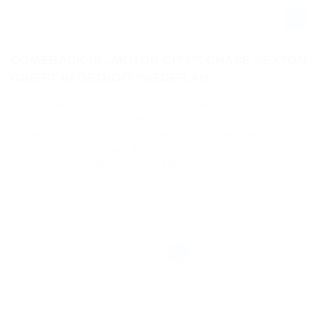
US-FAHRERLAGER - CHASE SEXTON
COMEBACK IN „MOTOR CITY“: CHASE SEXTON
GREIFT IN DETROIT WIEDER AN
Chase Sexton meldet sich im Renngeschehen zurück: Nach
drei verpassten Rennen steht der Kawasaki-Werksfahrer bei
der am kommenden Wochenende in Detroit, Michigan,
anstehenden elften Lauf der Monster Energy AMA Supercross
Championship 2026 wieder am Start.
« VORHERIGE SEITE
1
2
3
4
5
…
64
NÄCHSTE SEITE »