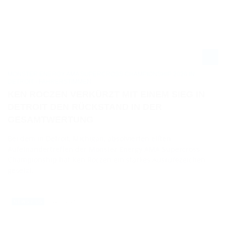
MONSTER ENERGY AMA SUPERCROSS CHAMPIONSHIP 2026 IN
DETROIT - FAHRERSTIMMEN
KEN ROCZEN VERKÜRZT MIT EINEM SIEG IN
DETROIT DEN RÜCKSTAND IN DER
GESAMTWERTUNG
Bei dem in Detroit, Michigan, absolvierten elften
Aufeinandertreffen der Monster Energy AMA Supercross
Championship hat Ken Roczen ein starkes Ausrufezeichen
gesetzt.
29.03.2026
NEWS / US