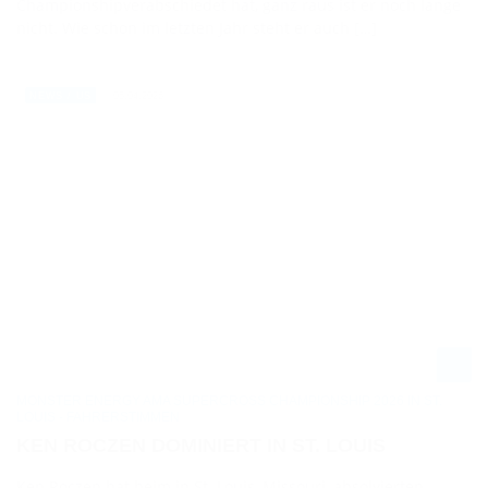
Championshipverabschiedet hat, ganz raus ist er noch lange
nicht. Wie schon im letzten Jahr steht er auch […]
05.04.2026
NEWS / US
MONSTER ENERGY AMA SUPERCROSS CHAMPIONSHIP 2026 IN ST.
LOUIS - FAHRERSTIMMEN
KEN ROCZEN DOMINIERT IN ST. LOUIS
Ken Roczen hat beim in St. Louis, Missouri, absolvierten