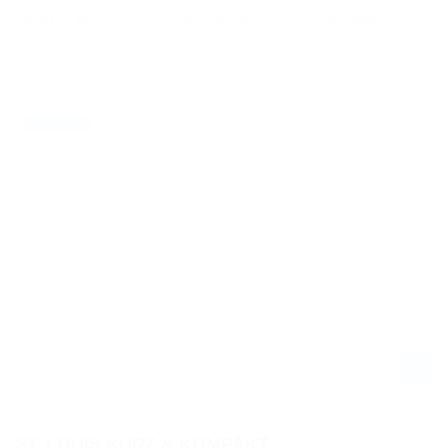
zwölften Aufeinandertreffen der Monster Energy AMA
Supercross Championship 2026 seinen zweiten Sieg in Folge
in eingefahren.
05.04.2026
VIDEO / US
MONSTER ENERGY AMA SUPERCROSS CHAMPIONSHIP 2026 IN ST.
LOUIS - HIGHLIGHTS
ST. LOUIS KURZ & KOMPAKT