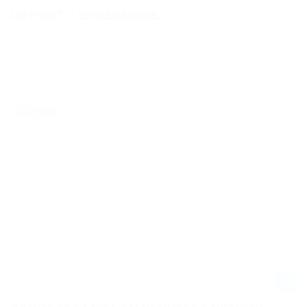
DETROIT – ERGEBNISSE
Verfolgt hier den Ergebnisticker der im Ford Field von Detroit,
Michigan, absolvierten Elfen Runde der Monster Energy AMA
Supercross Championship 2026.
27.03.2026
NEWS / US