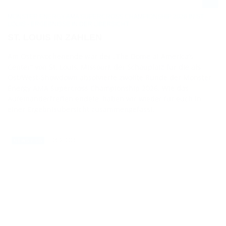
MONSTER ENERGY AMA SUPERCROSS CHAMPIONSHIP 2026 IN ST.
LOUIS - ERGEBNISSE IN DER ÜBERSICHT
ST. LOUIS IN ZAHLEN
Am Osterwochenende war der „The Dome at America’s
Center“ von St. Louis, Missouri, der Schauplatz für die als
Ost/West-Showdown absolvierte zwölfte Runde der Monster
Energy AMA Supercross Championship 2026. Wie das
Aufeinandertreffen endete, haben wir wieder für euch in
einer Ergebnisübersicht zusammengefasst.
05.04.2026
NEWS / US