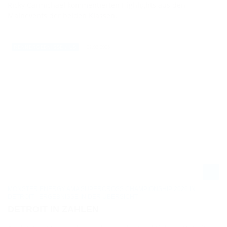
Ricky Carmichael kommentierten Highlights aus den
Mainevents der beiden Klassen.
29.03.2026
RENNERGEBNISSE / US
MONSTER ENERGY AMA SUPERCROSS CHAMPIONSHIP 2026 IN
DETROIT - ERGEBNISSE IN DER ÜBERSICHT
DETROIT IN ZAHLEN