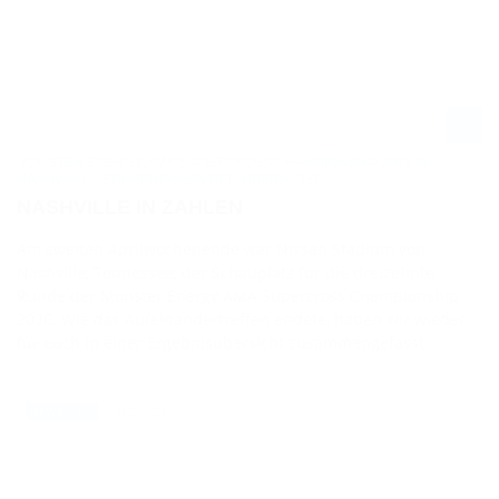
MONSTER ENERGY AMA SUPERCROSS CHAMPIONSHIP 2026 IN
NASHVILLE - ERGEBNISSE IN DER ÜBERSICHT
NASHVILLE IN ZAHLEN
Am zweiten Aprilwochenende war Nissan Stadium von
Nashville, Tennessee, der Schauplatz für die dreizehnte
Runde der Monster Energy AMA Supercross Championship
2026. Wie das Aufeinandertreffen endete, haben wir wieder
für euch in einer Ergebnisübersicht zusammengefasst.
12.04.2026
NEWS / US