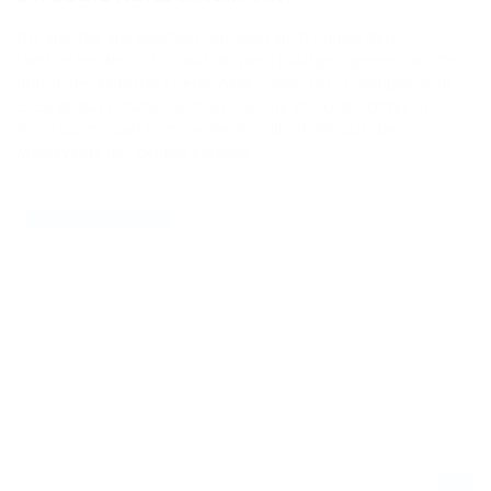
Für alle, die aus welchen Gründen auch immer den
Livestream der in St. Louis, Missouri, ausgetragenen zwölften
Runde der Monster Energy AMA Supercross Championship
2026 verpasst haben, gibt es hier die von Leigh Diffey und
Ricky Carmichael kommentierten Highlights aus den
Mainevents der beiden Klassen.
05.04.2026
RENNERGEBNISSE / US