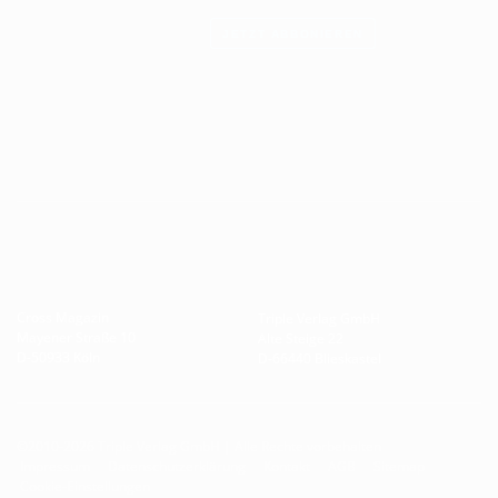
JETZT ABBONIEREN
Cross Magazin
Triple Verlag GmbH
Mayener Straße 10
Alte Steige 22
D-50933 Köln
D-66440 Blieskastel
©2010-2026 Triple Verlag GmbH | Alle Rechte vorbehalten
Impressum
Datenschutzerklärung
Kontakt
AGB
Sitemap
Cookie-Einstellungen