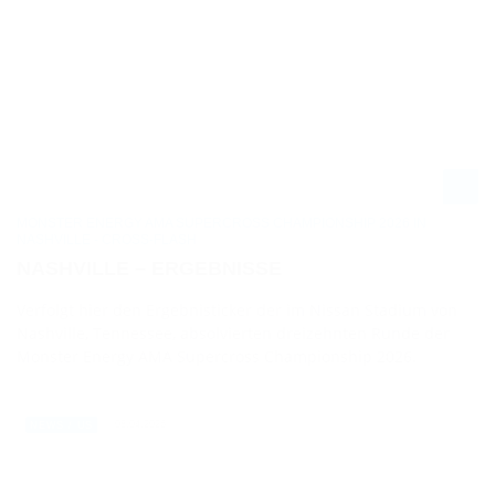
MONSTER ENERGY AMA SUPERCROSS CHAMPIONSHIP 2026 IN
NASHVILLE - CROSS-FLASH
NASHVILLE – ERGEBNISSE
Verfolgt hier den Ergebnisticker der im Nissan Stadium von
Nashville, Tennessee, absolvierten dreizehnten Runde der
Monster Energy AMA Supercross Championship 2026.
08.04.2026
NEWS / US