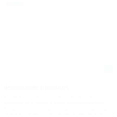
29.03.2026
VIDEO / US
MONSTER ENERGY AMA SUPERCROSS CHAMPIONSHIP 2026 IN
DETROIT - HIGHLIGHTS
DETROIT KURZ & KOMPAKT
Für alle, die aus welchen Gründen auch immer den
Livestream der in Detroit, Michigan, ausgetragenen elften
Runde der Monster Energy AMA Supercross Championship
2026 verpasst haben, gibt es hier die von Leigh Diffey und