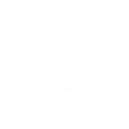
08.04.2026
NEWS / US
DEAN WILSON KOMMT ZURÜCK
Dean Wilson ist zurück für die letzten 450SX-Runden – ohne
Druck, aber mit Spaß und Erfahrung im Gepäck. Der Routinier
greift nochmal an und könnte für Überraschungen sorgen.
Auch wenn sich Dean Wilson aus dem Vollzeitprogramm
der Monster Energy AMA Supercross