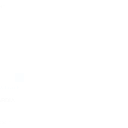
en.
FT 2022 IN
ARDIA
des in