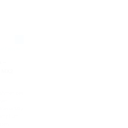
FT 2022 IN
 –
 MX2
Rahmen des
enen
rklasse MX2
 Kampf um
sten