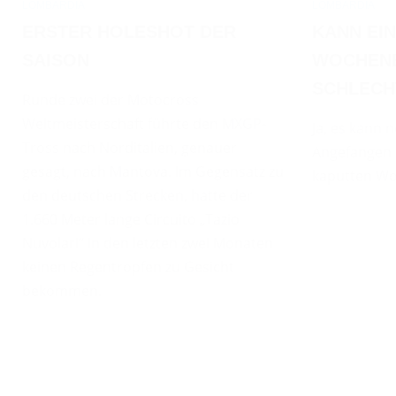
LOMBARDIA
LOMBARDIA
ERSTER HOLESHOT DER
KANN EI
SAISON
WOCHEN
SCHLECH
Runde zwei der Motocross
Weltmeisterschaft führte den MXGP-
Ja, es kann 
Tross nach Norditalien, genauer
Angefangen h
gesagt, nach Mantova. Im Gegensatz zu
kaputten W
den deutschen Strecken, hatte der
1.660 Meter lange Circuito „Tazio
Nuvolari“ in den letzten zwei Monaten
keinen Regentropfen zu Gesicht
bekommen.