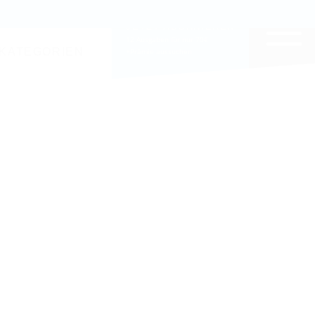
EITE DURCHSUCHEN
JETZT ABONNIEREN
12 Ausgaben für nur 70€
KATEGORIEN
+Prämie aussuchen