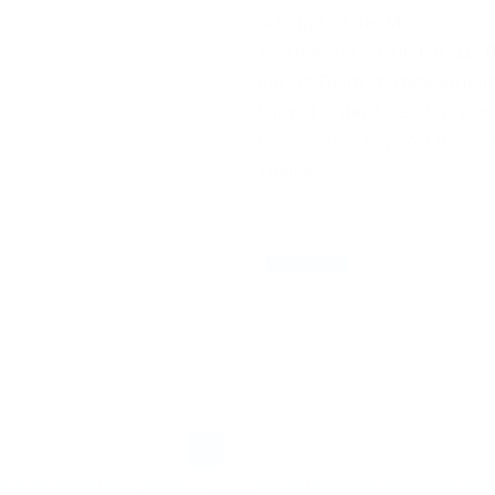
Schauplatz der Motocross-
Weltmeisterschaft. Für das 
Racing Team startete erneu
Ludwig in der MX2-Klasse m
technischen Support durch
Theiner.
08.03.2022
07.03.2022
VIDEO / INT.
MEIERS SAISON 2022 - MXGP OF
FIM MOTOCROSS-EUROPAMEISTERS