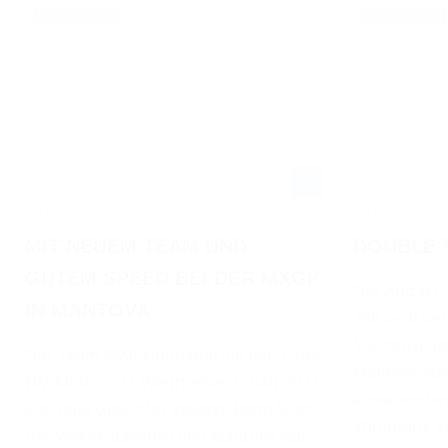
10.03.2022
NEWS / PRESS
NEWS / PRESS
PM KMP HONDA RACING - MXGP OF LOMBARDIA
PM WZ RACING 
MIT NEUEM TEAM UND
DOUBLE 
GUTEM SPEED BEI DER MXGP
Der Auftakt
IN MANTOVA
250 fand be
Sonnenschein
Das Team KMP-HondaRacing hat in der
Mantova stat
FIM Motocross-Weltmeisterschaft 2022
anwesenden 
auf neue Gesichter gesetzt. Beim Start
Stimmung ge
der WM im italienischen Mantova war