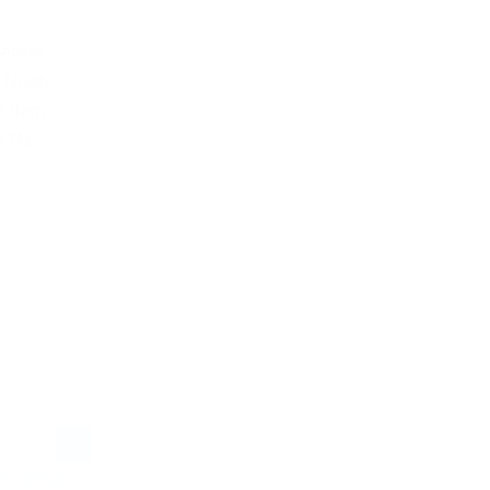
Becker
t Noah
it dem
 KTM
CHAFT 2022