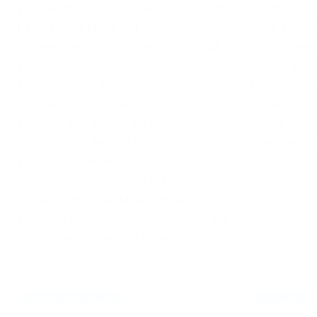
Für alle, die den Livestream von den im
Thomas Kjer
Rahmen des MXGP of Lombardia
seine gute 
ausgetragenen Auftaktrennen zur FIM
an und bele
Women’s Motocross World
in der Tage
Championship 2022 aus welchen
Rang. Jeremy
Gründen auch immer nicht verfolgen
Rückkehr zu
konnten, gibt es hier die Möglichkeit,
Racing Team 
sich mit Hilfe der von Paul Malin
Tageswertun
kommentierten Highlights aus den
Wertungsrennen über das Geschehen
auf der rund 1.660 Meter langen
sandigen Rennstrecke von Mantova auf
den aktuellen Stand zu bringen.
06.03.2022
RENNERGEBNISSE / WM
NEWS / WM