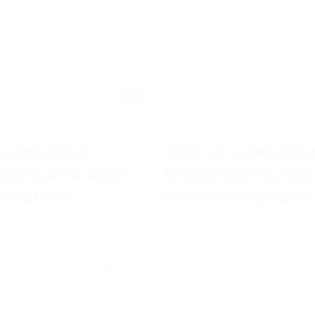
-WELTMEISTERSCHAFT 2022 IN
FIM MOTOCROSS-WELTMEISTERSCHA
SS FLASH
MANTOVA - CROSS FLASH
 LOMBARDIA –
MXGP OF LOMBARDIA
SSE KLASSE MXGP
ERGEBNISSE KLASSE
SRENNEN 2
WERTUNGSRENNEN 2
um zweiten im Rahmen des
Beim Start zum zweiten im 
bardia gefahrenen
MXGP of Lombardia gefahr
f der Königsklasse MXGP
Wertungslauf der Viertellite
eine Überraschung für die
war es Tom Vialle, der den
ns, denn es war der für
den Holeshot zu seinen Gun