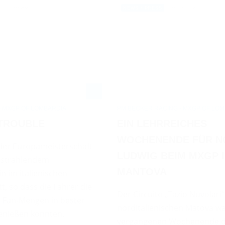
09.03.2022
09.03.2022
NEWS / PRESS
- MXGP OF LOMBARDIA
PM BECKER RACING - MXGP OF LOM
TROUBLE
EIN LEHRREICHES
WOCHENENDE FÜR N
 der Europameisterschaft
LUDWIG BEIM MXGP 
i strahlendem
MANTOVA
 im italienischen
t, so dass die Fahrer die
Der Circuito „Tazio Nuvolari“
Fan-Mengen in bester
norditalienischen Matova w
nießen konnten.
vergangenen Wochenende 