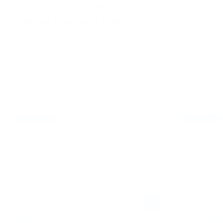
zu sehen, dass der Speed voll da ist.
Leider hat es ein wenig an der
Vollendung gefehlt.
08.03.2022
PEOPLE / #29
PEOPLE / #423
HENRY JACOBIS SAISON 2022 - MXGP OF
LARISSA PAPEN