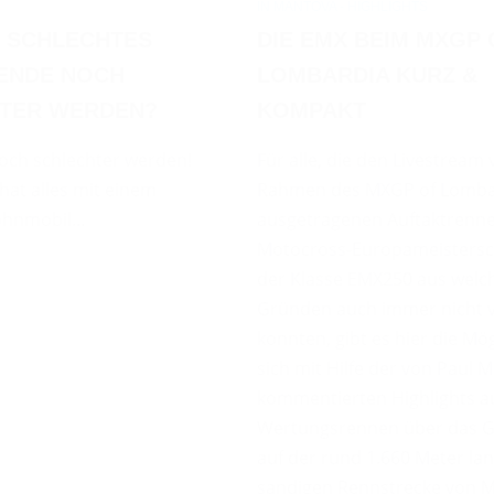
IN MANTOVA - HIGHLIGHTS
N SCHLECHTES
DIE EMX BEIM MXGP 
ENDE NOCH
LOMBARDIA KURZ &
TER WERDEN?
KOMPAKT
noch schlechter werden!
Für alle, die den Livestream
at alles mit einem
Rahmen des MXGP of Lomba
ohnmobil…
ausgetragenen Auftaktrenne
Motocross-Europameistersc
der Klasse EMX250 aus welc
Gründen auch immer nicht v
konnten, gibt es hier die Mög
sich mit Hilfe der von Paul M
kommentierten Highlights a
Wertungsrennen über das 
auf der rund 1.660 Meter la
sandigen Rennstrecke von M