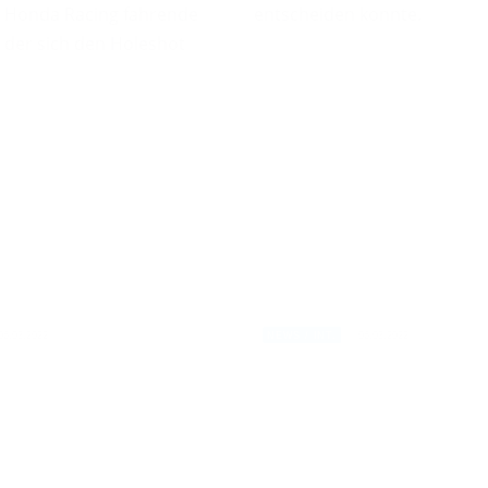
 Honda Racing fahrende
entscheiden konnte.
 der sich den Holeshot
06.03.2022
06.03.2022
NEWS / INT.