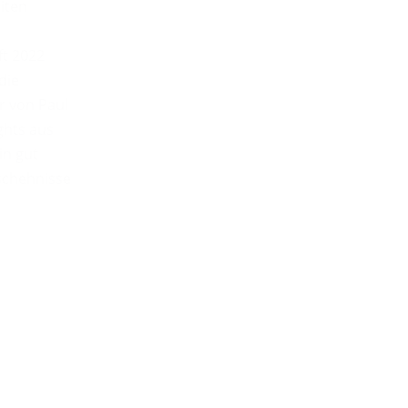
iten
t 2022
die
er von Paul
ghts aus
in gut
schehnisse