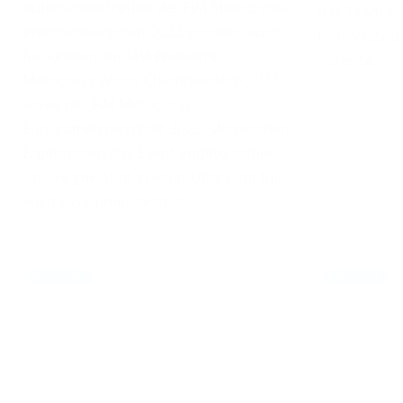
Aufeinandertreffen der FIM Motocross-
das Team JM
Weltmeisterschaft 2022 sondern auch
Henry Jacobi
für Rennen zur FIM Women’s
sicherte.
Motocross World Championship 2022
sowie der FIM Motocross-
Europameisterschaft 2022. Mit welchen
Ergebnissen das Event endete, haben
wir wie gewohnt in einer Übersicht für
euch zusammengestellt.
06.03.2022
NEWS / WM
NEWS / WM