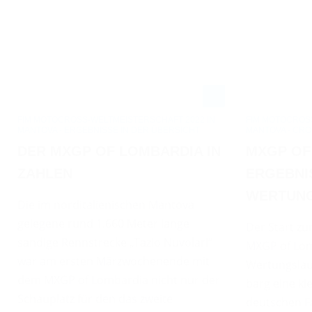
FIM MOTOCROSS-WELTMEISTERSCHAFT 2022 IN
FIM MOTOCROSS
MANTOVA - ERGEBNISSE IN DER ÜBERSICHT
MANTOVA - CRO
DER MXGP OF LOMBARDIA IN
MXGP OF
ZAHLEN
ERGEBNI
WERTUNG
Die im norditalienischen Mantova
gelegene rund 1.660 Meter lange
Der Start z
sandige Rennstrecke „Tazio Nuvolari“
MXGP of Lom
war am ersten Märzwochenende mit
Wertungslau
dem MXGP of Lombardia nicht nur der
barg eine kl
Schauplatz für den das zweite
deutschen Fa