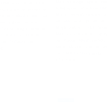
Mantova ausgetragenen zwe
 Olsen knüpfte nahtlos an
Aufeinandertreffens der FIM
Leistung aus der Vorwoche
Motocross-Weltmeisterschaf
gte beim MXGP in Mantova
verpasst haben, gibt es hier 
swertung den sechsten
Möglichkeit, sich mit Hilfe d
 Sydow belegte bei seiner
Malin kommentierten Highli
m DIGA Procross KTM
den Klassen MXGP und MX2 
den 17 Platz in der
sieben Minuten über die Ge
g.
beim MXGP of Lombardia zu
informieren.
06.03.2022
06.03.2022
NEWS / WM