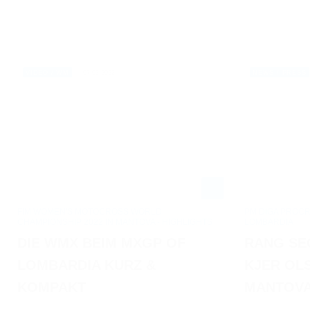
07.03.2022
VIDEO / WM
NEWS / PRESS
FIM WOMEN'S MOTOCROSS WORLD
PM DIGA PROCR
CHAMPIONSHIP 2022 IN MANTOVA - HIGHLIGHTS
LOMBARDIA
DIE WMX BEIM MXGP OF
RANG SE
LOMBARDIA KURZ &
KJER OLS
KOMPAKT
MANTOV