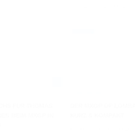
den aktuellen Stand zu bring
06.03.2022
06.03.2022
VIDEO / WM
OSS KTM RACING - MXGP OF
FIM MOTOCROSS-WELTMEISTERSCHA
MANTOVA - HIGHLIGHTS
CHS FÜR THOMAS
DER MXGP OF LOMB
EN BEIM MXGP IN
KURZ & KOMPAKT
A
Für alle, die den Livestream 