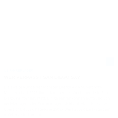
US-FAHRERLAGER
WER VERPASST SAN DIEGO SX?
Die zweite Runde der Monster Energy AMA Supercross-
Meisterschaft 2025 findet kommendes Wochenende in San
Diego, Kalifornien, statt. Einige Fahrer können aufgrund von
Verletzungen oder Erkrankungen nicht antreten. Hier eine
Übersicht: 450SX-Kategorie 250SX West 250SX East (Start am
8. Februar in Tampa)