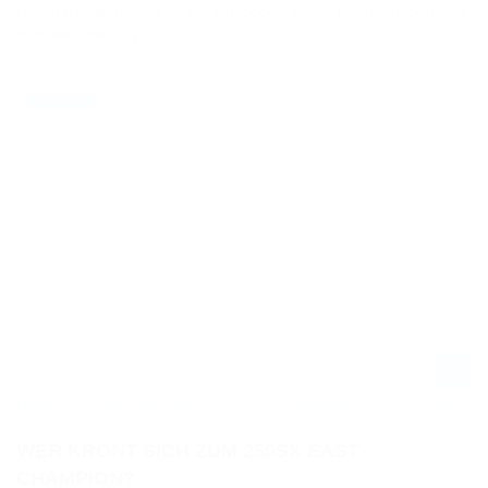
Herausforderungen in der Outdoor-Saison. Beim Saisonfinale
standen drei […]
09.05.2025
NEWS / US
MONSTER ENERGY AMA SUPERCROSS CHAMPIONSHIP 2025 IN SALT
LAKE CITY
WER KRÖNT SICH ZUM 250SX EAST
CHAMPION?