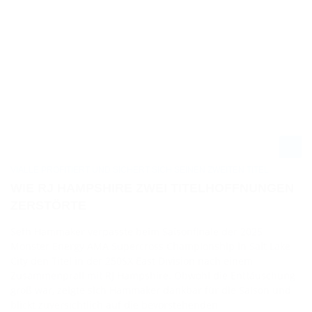
VIALLE PROFITIERT UND SICHERT SICH SEINEN ZWEITEN TITEL
WIE RJ HAMPSHIRE ZWEI TITELHOFFNUNGEN
ZERSTÖRTE
Seth Hammaker verpasste beim Saisonfinale der 2025
Monster Energy AMA Supercross Championship in Salt Lake
City den Titel in der 250SX East Division nach einem
Zusammenprall mit RJ Hampshire. Obwohl die Enttäuschung
groß war, zeigte sich Hammaker dankbar für die Saison und
blickt zuversichtlich auf die bevorstehenden