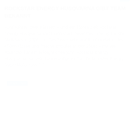
ROCKSTAR ENERGY HUSQVARNA GIBT TEAM
BEKANNT
Fünf Fahrer, zwei Klassen – und ein klares Ziel: Rockstar
Energy Husqvarna stellt sein stark besetztes Line-up für die
SMX-Saison 2026 vor. Das Team setzt auf Kontinuität in der
450er-Klasse und frische Impulse in der 250er – mit viel
Potenzial für ein erfolgreiches Jahr. Rockstar Energy
Husqvarna hat sein Fahreraufgebot für die Monster Energy
SuperMotocross […]
25.09.2025
NEWS / WM