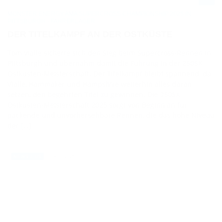
MONSTER ENERGY AMA SUPERCROSS CHAMPIONSHIP 2025 IN
PITTSBURGH - FAHRERLAGER
DER TITELKAMPF AN DER OSTKÜSTE
Tom Vialle sicherte sich den Sieg beim Supercross-Rennen in
Pittsburgh und übernahm damit die Führung in der 250SX
Ostküsten-Meisterschaft. Der Titelkampf bleibt spannend, da
Vialle, Hammaker und Hampshire weiterhin alles daran
setzen, den begehrten Titel zu gewinnen. Die 250SX
Ostküsten-Meisterschaft 2025 sorgt von Beginn an für
packende und unvorhersehbare Rennen, die das hohe Niveau
der […]
04.03.2025
NEWS / US