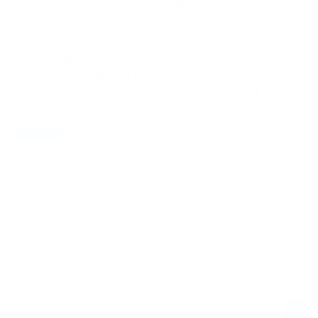
RJ Hampshire dämpft die Erwartungen für Supercross 2026.
Nach starkem Sommer in der 450er-Klasse will er sich Zeit
geben. Podium sieht er erst nach einigen Runden. Rockstar
Energy Husqvarna-Pilot RJ Hampshire sorgte in der AMA Pro
Motocross Meisterschaft 2025 für Aufsehen,nachdem er
weniger als zwei Wochen nach einer Handgelenksoperation
zurückkehrte, direkt in die 450er-Klasse aufstieg […]
21.11.2025
NEWS / US