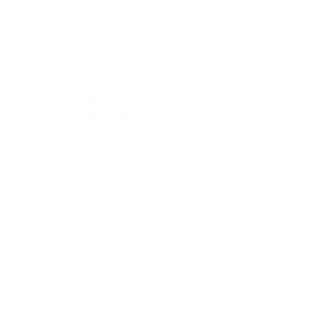
US-FAHRERLAGER - RJ HAMPSHIRE
RJ HAMPSHIRE VERPASST DEN
SAISONAUFTAKT DER OUTDOORS
Vor nicht einmal zwei Wochen wurde RJ Hampshire zum
Champion der Monster Energy AMA 250SX-
Westküstenmeisterschaft gekrönt. Der Husqvarna-Pilot war
fest entschlossen, sein Momentum mit in die bevorstehende
Outdoor-Meisterschaft zu nehmen. Aufgrund einer frisch
zugezogenen Verletzung verpasst er nun den Saisonauftakt
und womöglich noch weitere Rennen. RJ Hampshires Ziel für
2024 ist es, die Supercross- und […]