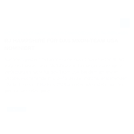
MOTOCROSS OF NATIONS 2025 IN CRAWFORDSVILLE - FAHRERLAGER
RJ HAMPSHIRE FÜR DAS MXON-TEAM USA
NOMINIERT
Nachdem gestern bekannt wurde, dass Chase Sexton (KTM)
aufgrund seiner beim SMX-Finale in Las Vegas zugezogenen
Verletzungen nicht für das Team USA bei dem am ersten
Oktoberwochenende in Crawfordsville, Indiana, anstehenden
FIM Motocross of Nations 2025 antreten wird, steht nun fest,
wer ihn vertreten wird.
22.05.2025
NEWS / US