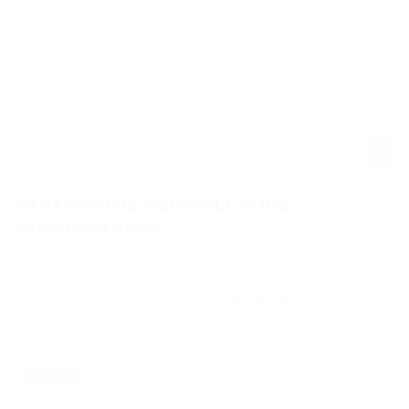
US-FAHRERLAGER - RJ HAMPSHIRE
RJ HAMPSHIRE WECHSELT IN DIE
PREMIUMKLASSE
In den vergangenen Monaten im Rahmen der diesjährigen
Monster Energy AMA Supercross Championship in der
Viertelliterkategorie unterwegs, schlägt RJ Hampshire nun das
nächste Kapitel seiner Karriere auf.
12.05.2025
NEWS / US