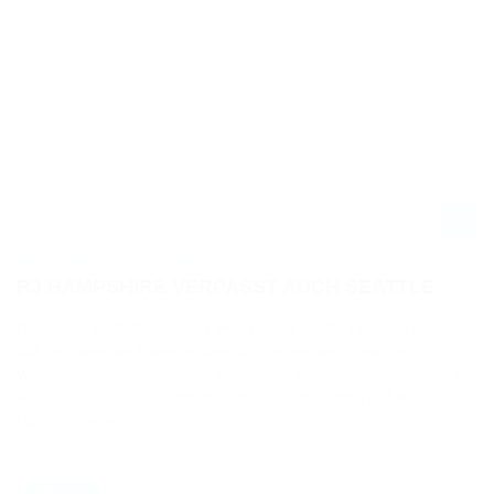
US-FAHRERLAGER - RJ HAMPSHIRE
RJ HAMPSHIRE VERPASST AUCH SEATTLE
Das Team Rockstar Energy Husqvarna Factory Racing muss
auf bei dem am kommenden Wochenende in Seattle,
Washington, anstehenden sechsten Lauf der Monster Energy
AMA Supercross Championship 2026 in Seattle auf RJ
Hampshire verzichten.
25.12.2025
VIDEO / US