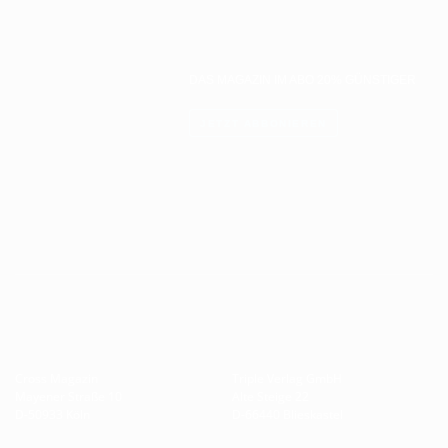
DAS MAGAZIN IM ABO 20% GÜNSTIGER
JETZT ABBONIEREN
Cross Magazin
Triple Verlag GmbH
Mayener Straße 10
Alte Steige 22
D-50933 Köln
D-66440 Blieskastel