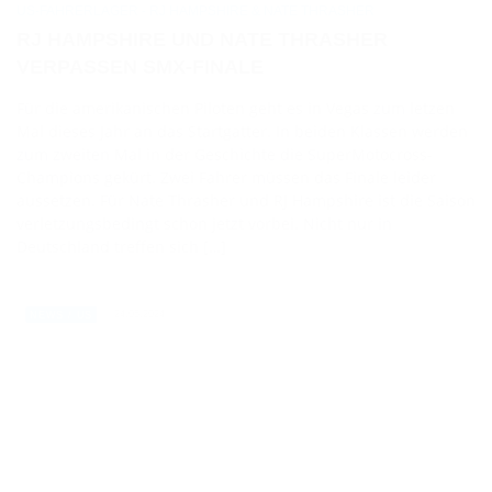
US-FAHRERLAGER - RJ HAMPSHIRE & NATE THRASHER
RJ HAMPSHIRE UND NATE THRASHER
VERPASSEN SMX-FINALE
Für die amerikanischen Piloten geht es in Vegas zum letzen
Mal dieses Jahr an das Startgatter. In beiden Klassen werden
zum zweiten Mal in der Geschichte die SuperMotocross-
Champions gekürt. Zwei Fahrer müssen das Finale leider
aussetzen. Für Nate Thrasher und RJ Hampshire ist die Saison
verletzungsbedingt schon jetzt vorbei. Nicht nur in
Deutschland treffen sich […]
24.05.2024
NEWS / US