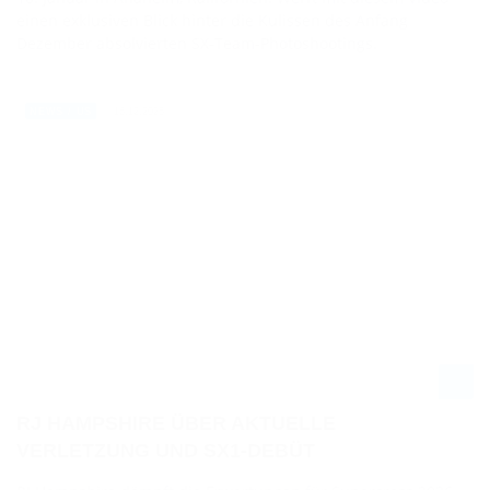
einen exklusiven Blick hinter die Kulissen des Anfang
Dezember absolvierten SX-Team-Photoshootings.
16.12.2025
NEWS / US
RJ HAMPSHIRE ÜBER AKTUELLE
VERLETZUNG UND SX1-DEBÜT