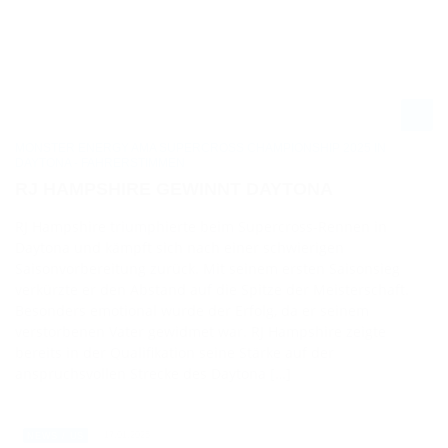
MONSTER ENERGY AMA SUPERCROSS CHAMPIONSHIP 2025 IN
DAYTONA - FAHRERSTIMMEN
RJ HAMPSHIRE GEWINNT DAYTONA
RJ Hampshire triumphierte beim Supercross-Rennen in
Daytona und kämpft sich nach einer schwierigen
Saisonvorbereitung zurück. Mit seinem ersten Saisonsieg
verkürzte er den Abstand auf die Spitze der Meisterschaft.
Besonders emotional wurde der Erfolg, da er seinem
verstorbenen Vater gewidmet war. RJ Hampshire zeigte
bereits in der Qualifikation seine Stärke auf der
anspruchsvollen Strecke des Daytona […]
17.01.2025
NEWS / US