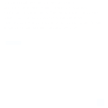
Gut viereinhalb Wochen vor dem am zweiten
Januarwochenende im Angel Stadium von Anaheim,
Kalifornien, anstehenden Auftakt der Monster Energy AMA
Supercross Championship 2025 präsentierte das
Team Rockstar Energy Husqvarna Factory Racing sein finales
Aufgebot für die SMX-Weltmeisterschaft 2025.
20.09.2024
NEWS / US