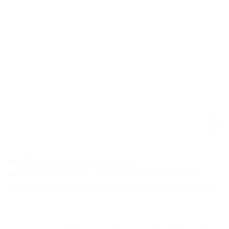
US-FAHRERLAGER - ROCKSTAR ENERGY HUSQVARNA FACTORY
RACING
HINTER DEN KULISSEN BEIM
PHOTOSHOOTING DES TEAMS ROCKSTAR
ENERGY HUSQVARNA FACTORY RACING 2026
Rockstar Energy Husqvarna Factory Racing zählt die Wochen
bis zum Saisonauftakt der SMX-Weltmeisterschaft 2026 am
10. Januar in Anaheim, Kalifornien. Werft mit diesem Video