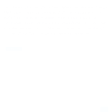
Der Titelkampf in der 250SX East Division der Monster Energy
AMA Supercross Championship 2025 bleibt spannend. Tom
Vialle führt mit einem knappen Punkt Vorsprung vor Seth
Hammaker und RJ Hampshire ins Saisonfinale nach Salt Lake
City. Wer wird sich am 10. Mai den Titel sichern? Der Kampf
um den 250SX East-Titel geht in die entscheidende […]
30.04.2025
NEWS / US